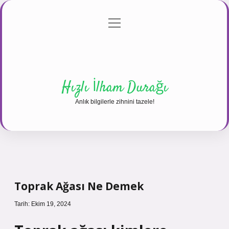
menüyü
Anasayfa
Gizlilik Politikası
Yasal Uyarı
aç
Hakkımızda
Hızlı İlham Durağı
Anlık bilgilerle zihnini tazele!
Toprak Ağası Ne Demek
Tarih: Ekim 19, 2024