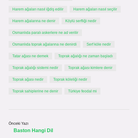
Harem ağaları nasıl iğdiş edilir
Harem ağaları nasıl seçilir
Harem ağalarına ne denir
Köylü serfliği nedir
Osmanlıda paralı askerlere ne ad verilir
Osmanlıda toprak ağalarına ne denirdi
Serf köle nedir
Tatar ağası ne demek
Toprak ağalığı ne zaman başladı
Toprak ağalığı sistemi nedir
Toprak ağası kimlere denir
Toprak ağası nedir
Toprak köleliği nedir
Toprak sahiplerine ne denir
Türkiye feodal mi
Önceki Yazı
Baston Hangi Dil