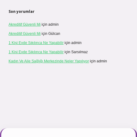
Son yorumlar
Akreditif Güvenli Mi
için
admin
Akreditif Güvenli Mi
için
Gülcan
1 Kişi Evde Sıkılınca Ne Yapabilir
için
admin
1 Kişi Evde Sıkılınca Ne Yapabilir
için
Sarsılmaz
Kadın Ve Aile Sağlığı Merkezinde Neler Yapılıyor
için
admin
.net