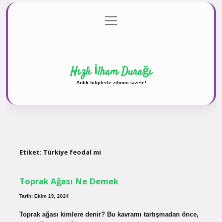
menüyü
Anasayfa
Gizlilik Politikası
Yasal Uyarı
aç
Hakkımızda
Hızlı İlham Durağı
Anlık bilgilerle zihnini tazele!
Etiket:
Türkiye feodal mi
Toprak Ağası Ne Demek
Tarih: Ekim 19, 2024
Toprak ağası kimlere denir? Bu kavramı tartışmadan önce,