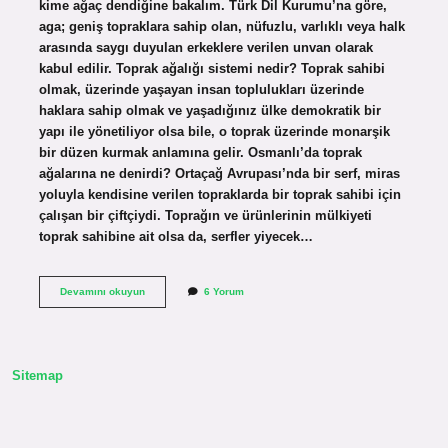
kime ağaç dendiğine bakalım. Türk Dil Kurumu’na göre,
aga; geniş topraklara sahip olan, nüfuzlu, varlıklı veya halk
arasında saygı duyulan erkeklere verilen unvan olarak
kabul edilir. Toprak ağalığı sistemi nedir? Toprak sahibi
olmak, üzerinde yaşayan insan toplulukları üzerinde
haklara sahip olmak ve yaşadığınız ülke demokratik bir
yapı ile yönetiliyor olsa bile, o toprak üzerinde monarşik
bir düzen kurmak anlamına gelir. Osmanlı’da toprak
ağalarına ne denirdi? Ortaçağ Avrupası’nda bir serf, miras
yoluyla kendisine verilen topraklarda bir toprak sahibi için
çalışan bir çiftçiydi. Toprağın ve ürünlerinin mülkiyeti
toprak sahibine ait olsa da, serfler yiyecek…
Toprak
Devamını okuyun
6 Yorum
Ağası
Ne
Demek
Sitemap