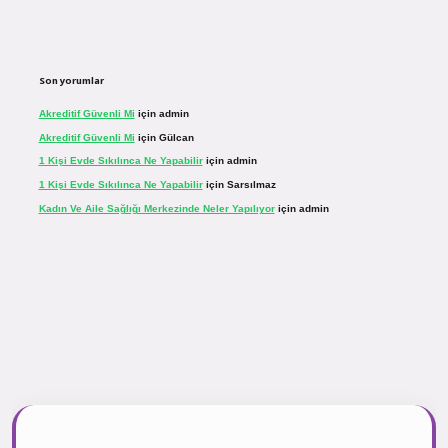
Son yorumlar
Akreditif Güvenli Mi
için
admin
Akreditif Güvenli Mi
için
Gülcan
1 Kişi Evde Sıkılınca Ne Yapabilir
için
admin
1 Kişi Evde Sıkılınca Ne Yapabilir
için
Sarsılmaz
Kadın Ve Aile Sağlığı Merkezinde Neler Yapılıyor
için
admin
.net