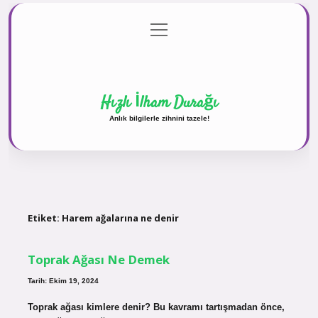
menüyü
Anasayfa
Gizlilik Politikası
Yasal Uyarı
aç
Hakkımızda
Hızlı İlham Durağı
Anlık bilgilerle zihnini tazele!
Etiket:
Harem ağalarına ne denir
Toprak Ağası Ne Demek
Tarih: Ekim 19, 2024
Toprak ağası kimlere denir? Bu kavramı tartışmadan önce,