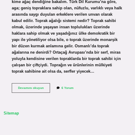
kime ağaç dendiğine bakalım. Türk Dil Kurumu’na göre,
aga; geniş topraklara sahip olan, nüfuzlu, varlıklı veya halk
arasında saygı duyulan erkeklere verilen unvan olarak
kabul edilir. Toprak ağalığı sistemi nedir? Toprak sahibi
olmak, üzerinde yaşayan insan toplulukları üzerinde
haklara sahip olmak ve yaşadığınız ülke demokratik bir
yapı ile yönetiliyor olsa bile, o toprak üzerinde monarşik
bir düzen kurmak anlamına gelir. Osmanlı’da toprak
ağalarına ne denirdi? Ortaçağ Avrupası’nda bir serf, miras
yoluyla kendisine verilen topraklarda bir toprak sahibi için
çalışan bir çiftçiydi. Toprağın ve ürünlerinin mülkiyeti
toprak sahibine ait olsa da, serfler yiyecek…
Toprak
Devamını okuyun
6 Yorum
Ağası
Ne
Demek
Sitemap