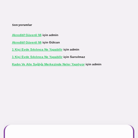
Son yorumlar
Akreditif Güvenli Mi
için
admin
Akreditif Güvenli Mi
için
Gülcan
1 Kişi Evde Sıkılınca Ne Yapabilir
için
admin
1 Kişi Evde Sıkılınca Ne Yapabilir
için
Sarsılmaz
Kadın Ve Aile Sağlığı Merkezinde Neler Yapılıyor
için
admin
r.net