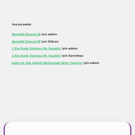
Son yorumlar
Akreditif Güvenli Mi
için
admin
Akreditif Güvenli Mi
için
Gülcan
1 Kişi Evde Sıkılınca Ne Yapabilir
için
admin
1 Kişi Evde Sıkılınca Ne Yapabilir
için
Sarsılmaz
Kadın Ve Aile Sağlığı Merkezinde Neler Yapılıyor
için
admin
r.net