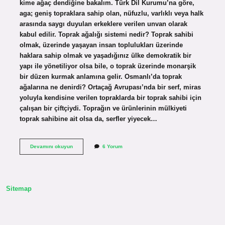
kime ağaç dendiğine bakalım. Türk Dil Kurumu’na göre,
aga; geniş topraklara sahip olan, nüfuzlu, varlıklı veya halk
arasında saygı duyulan erkeklere verilen unvan olarak
kabul edilir. Toprak ağalığı sistemi nedir? Toprak sahibi
olmak, üzerinde yaşayan insan toplulukları üzerinde
haklara sahip olmak ve yaşadığınız ülke demokratik bir
yapı ile yönetiliyor olsa bile, o toprak üzerinde monarşik
bir düzen kurmak anlamına gelir. Osmanlı’da toprak
ağalarına ne denirdi? Ortaçağ Avrupası’nda bir serf, miras
yoluyla kendisine verilen topraklarda bir toprak sahibi için
çalışan bir çiftçiydi. Toprağın ve ürünlerinin mülkiyeti
toprak sahibine ait olsa da, serfler yiyecek…
Toprak
Devamını okuyun
6 Yorum
Ağası
Ne
Demek
Sitemap