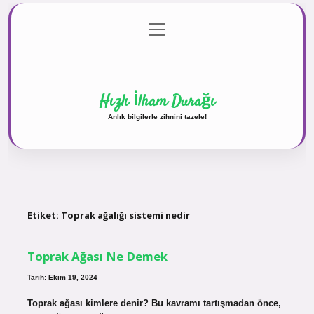
menüyü
Anasayfa
Gizlilik Politikası
Yasal Uyarı
aç
Hakkımızda
Hızlı İlham Durağı
Anlık bilgilerle zihnini tazele!
Etiket:
Toprak ağalığı sistemi nedir
Toprak Ağası Ne Demek
Tarih: Ekim 19, 2024
Toprak ağası kimlere denir? Bu kavramı tartışmadan önce,