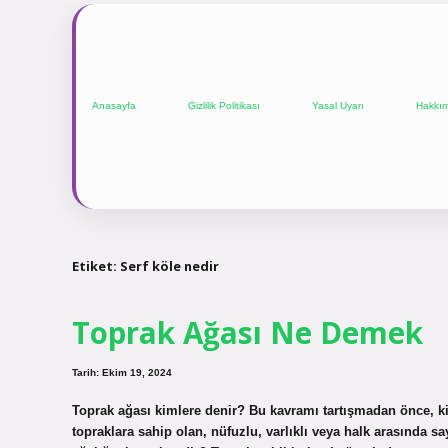
Anasayfa
Gizlilik Politikası
Yasal Uyarı
Hakkı
Etiket:
Serf köle nedir
Toprak Ağası Ne Demek
Tarih: Ekim 19, 2024
Toprak ağası kimlere denir? Bu kavramı tartışmadan önce, k
topraklara sahip olan, nüfuzlu, varlıklı veya halk arasında s