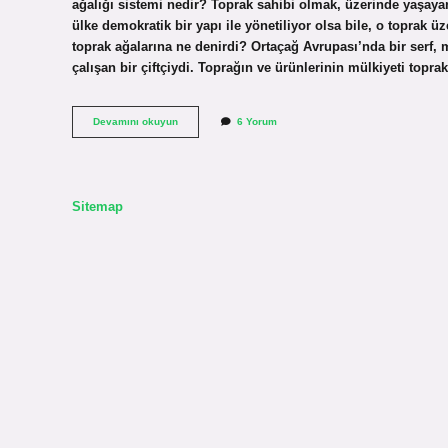
ağalığı sistemi nedir? Toprak sahibi olmak, üzerinde yaşaya
ülke demokratik bir yapı ile yönetiliyor olsa bile, o toprak
toprak ağalarına ne denirdi? Ortaçağ Avrupası’nda bir serf, m
çalışan bir çiftçiydi. Toprağın ve ürünlerinin mülkiyeti topra
Toprak
Devamını okuyun
6 Yorum
Ağası
Ne
Demek
Sitemap