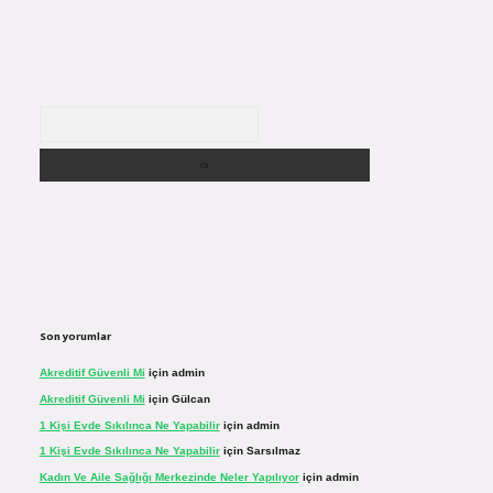
Arama
Son yorumlar
Akreditif Güvenli Mi
için
admin
Akreditif Güvenli Mi
için
Gülcan
1 Kişi Evde Sıkılınca Ne Yapabilir
için
admin
1 Kişi Evde Sıkılınca Ne Yapabilir
için
Sarsılmaz
Kadın Ve Aile Sağlığı Merkezinde Neler Yapılıyor
için
admin