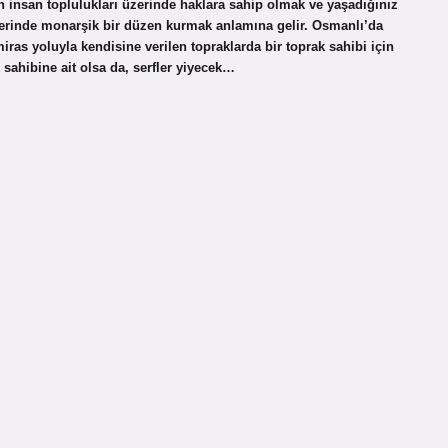
n insan toplulukları üzerinde haklara sahip olmak ve yaşadığınız
 üzerinde monarşik bir düzen kurmak anlamına gelir. Osmanlı’da
iras yoluyla kendisine verilen topraklarda bir toprak sahibi için
k sahibine ait olsa da, serfler yiyecek…