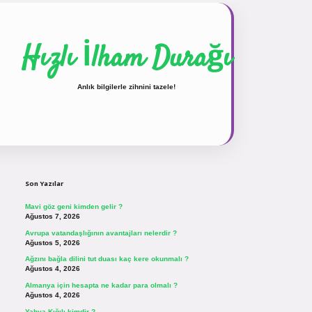
Hızlı İlham Durağı
Anlık bilgilerle zihnini tazele!
Sidebar
vdcasinogir.net
Son Yazılar
Mavi göz geni kimden gelir ?
Ağustos 7, 2026
Avrupa vatandaşlığının avantajları nelerdir ?
Ağustos 5, 2026
Ağzını bağla dilini tut duası kaç kere okunmalı ?
Ağustos 4, 2026
Almanya için hesapta ne kadar para olmalı ?
Ağustos 4, 2026
Yahya Kığılı kimdir ?