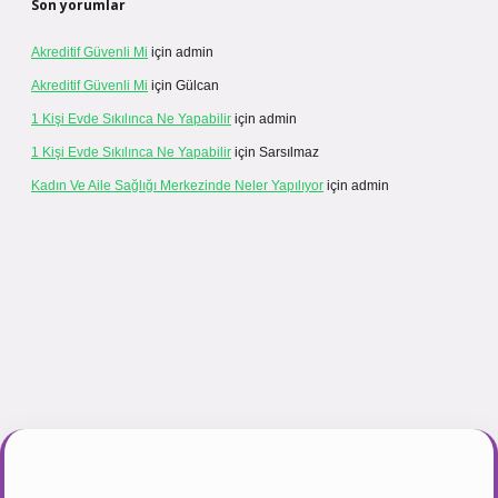
Son yorumlar
Akreditif Güvenli Mi
için
admin
Akreditif Güvenli Mi
için
Gülcan
1 Kişi Evde Sıkılınca Ne Yapabilir
için
admin
1 Kişi Evde Sıkılınca Ne Yapabilir
için
Sarsılmaz
Kadın Ve Aile Sağlığı Merkezinde Neler Yapılıyor
için
admin
.net