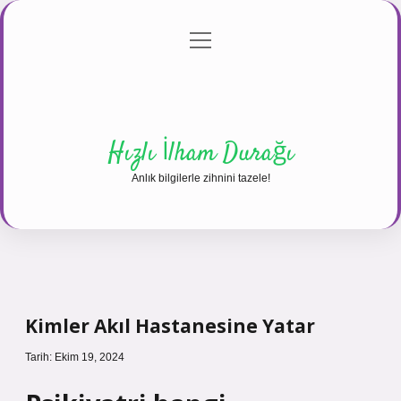
menüyü
Anasayfa
Gizlilik Politikası
Yasal Uyarı
aç
Hakkımızda
Hızlı İlham Durağı
Anlık bilgilerle zihnini tazele!
Kimler Akıl Hastanesine Yatar
Tarih: Ekim 19, 2024