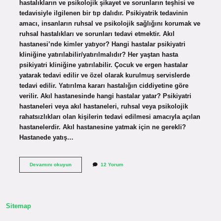
hastalıkların ve psikolojik şikayet ve sorunların teşhisi ve
tedavisiyle ilgilenen bir tıp dalıdır. Psikiyatrik tedavinin
amacı, insanların ruhsal ve psikolojik sağlığını korumak ve
ruhsal hastalıkları ve sorunları tedavi etmektir. Akıl
hastanesi’nde kimler yatıyor? Hangi hastalar psikiyatri
kliniğine yatırılabilir/yatırılmalıdır? Her yaştan hasta
psikiyatri kliniğine yatırılabilir. Çocuk ve ergen hastalar
yatarak tedavi edilir ve özel olarak kurulmuş servislerde
tedavi edilir. Yatırılma kararı hastalığın ciddiyetine göre
verilir. Akıl hastanesinde hangi hastalar yatar? Psikiyatri
hastaneleri veya akıl hastaneleri, ruhsal veya psikolojik
rahatsızlıkları olan kişilerin tedavi edilmesi amacıyla açılan
hastanelerdir. Akıl hastanesine yatmak için ne gerekli?
Hastanede yatış…
Kimler
Devamını okuyun
12 Yorum
Akıl
Hastanesine
Yatar
Sitemap