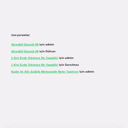
Son yorumlar
Akreditif Güvenli Mi
için
admin
Akreditif Güvenli Mi
için
Gülcan
1 Kişi Evde Sıkılınca Ne Yapabilir
için
admin
1 Kişi Evde Sıkılınca Ne Yapabilir
için
Sarsılmaz
Kadın Ve Aile Sağlığı Merkezinde Neler Yapılıyor
için
admin
inogir.net