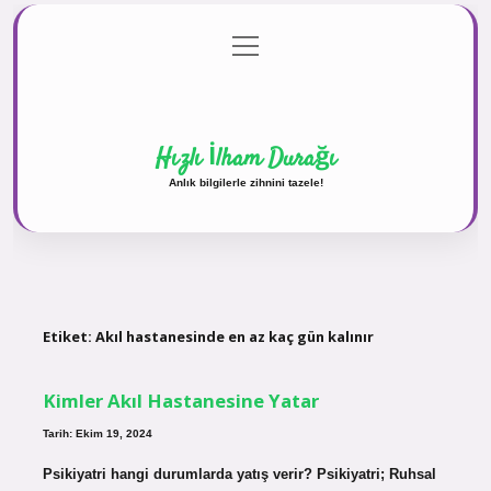
menüyü
Anasayfa
Gizlilik Politikası
Yasal Uyarı
aç
Hakkımızda
Hızlı İlham Durağı
Anlık bilgilerle zihnini tazele!
Etiket:
Akıl hastanesinde en az kaç gün kalınır
Kimler Akıl Hastanesine Yatar
Tarih: Ekim 19, 2024
Psikiyatri hangi durumlarda yatış verir? Psikiyatri; Ruhsal