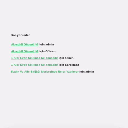
Son yorumlar
Akreditif Güvenli Mi
için
admin
Akreditif Güvenli Mi
için
Gülcan
1 Kişi Evde Sıkılınca Ne Yapabilir
için
admin
1 Kişi Evde Sıkılınca Ne Yapabilir
için
Sarsılmaz
Kadın Ve Aile Sağlığı Merkezinde Neler Yapılıyor
için
admin
sinogir.net