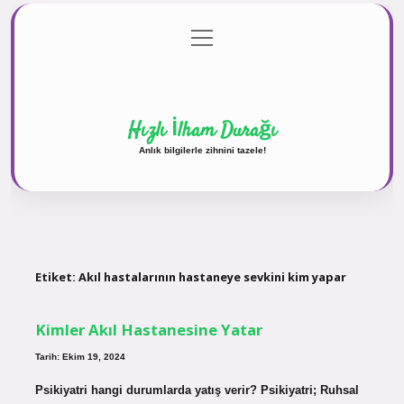
menüyü
Anasayfa
Gizlilik Politikası
Yasal Uyarı
aç
Hakkımızda
Hızlı İlham Durağı
Anlık bilgilerle zihnini tazele!
Etiket:
Akıl hastalarının hastaneye sevkini kim yapar
Kimler Akıl Hastanesine Yatar
Tarih: Ekim 19, 2024
Psikiyatri hangi durumlarda yatış verir? Psikiyatri; Ruhsal