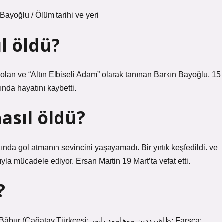
yoğlu / Ölüm tarihi ve yeri
ıl öldü?
p olan ve “Altın Elbiseli Adam” olarak tanınan Barkın Bayoğlu, 15
nda hayatını kaybetti.
asıl öldü?
zında gol atmanın sevincini yaşayamadı. Bir yırtık keşfedildi. ve
rıyla mücadele ediyor. Ersan Martin 19 Mart’ta vefat etti.
?
i: ظاهيرددين موهاممد بابور; Farsça: