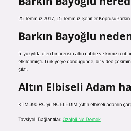
Barkın Bayoğlu nered
25 Temmuz 2017, 15 Temmuz Şehitler KöprüsüBarkın Ba
Barkın Bayoğlu neden 
5. yüzyılda ölen bir prensin altın cübbe ve kırmızı cü
etkilenmişti. Türkiye’ye döndüğünde, bir video çekimind
çıktı.
Altın Elbiseli Adam h
KTM 390 RC’yi İNCELEDİM (Altın elbiseli adamın çarpt
Tavsiyeli Bağlantılar:
Özalpli Ne Demek