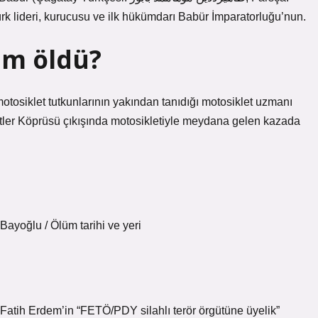
ralık 1530) Türk lideri, kurucusu ve ilk hükümdarı Babür İmparatorluğu’nun.
im öldü?
osiklet tutkunlarının yakından tanıdığı motosiklet uzmanı
er Köprüsü çıkışında motosikletiyle meydana gelen kazada
yoğlu / Ölüm tarihi ve yeri
atih Erdem’in “FETÖ/PDY silahlı terör örgütüne üyelik”