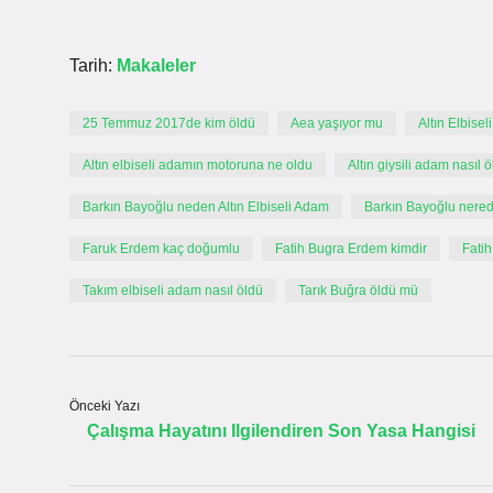
Tarih:
Makaleler
25 Temmuz 2017de kim öldü
Aea yaşıyor mu
Altın Elbise
Altın elbiseli adamın motoruna ne oldu
Altın giysili adam nasıl 
Barkın Bayoğlu neden Altın Elbiseli Adam
Barkın Bayoğlu nered
Faruk Erdem kaç doğumlu
Fatih Bugra Erdem kimdir
Fati
Takım elbiseli adam nasıl öldü
Tarık Buğra öldü mü
Önceki Yazı
Çalışma Hayatını Ilgilendiren Son Yasa Hangisi