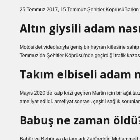
25 Temmuz 2017, 15 Temmuz Şehitler KöprüsüBarkın Ba
Altın giysili adam nas
Motosiklet videolarıyla geniş bir hayran kitlesine sahi
Temmuz’da Şehitler Köprüsü’nde geçirdiği trafik kazası
Takım elbiseli adam n
Mayıs 2020’de kalp krizi geçiren Martin için bir ağıt tar
ameliyat edildi. ameliyat sonrası. çeşitli sağlık sorunla
Babuş ne zaman öldü
Babür ve Bebür ya da tam adı Zahîreddîn Muhammed Bâbur (Çağatay Türkçes