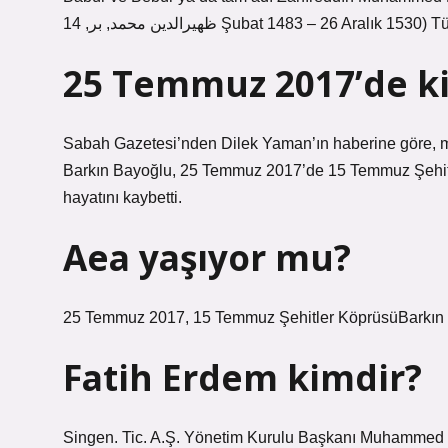
ﻇﻬﻴﺮﺍﻟﺪﻳﻦ محمد, بر, 14 Şubat 1483 – 26 A
25 Temmuz 2017’de k
Sabah Gazetesi’nden Dilek Yaman’ın haberine göre, mot
Barkın Bayoğlu, 25 Temmuz 2017’de 15 Temmuz Şehitl
hayatını kaybetti.
Aea yaşıyor mu?
25 Temmuz 2017, 15 Temmuz Şehitler KöprüsüBarkın Ba
Fatih Erdem kimdir?
Singen. Tic. A.Ş. Yönetim Kurulu Başkanı Muhammed F