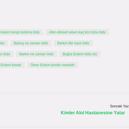
li Adam hangi motorla öldü
Altın elbiseli adam kaç km hızla öldü
öldü
Babuş ne zaman öldü
Barkın Abi nasıl öldü
e öldü
Barkın ne zaman öldü
Buğra Erdem öldü mü
h Erdem kimdir
Ömer Erdem kimdir nerelidir
Sonraki Yaz
Kimler Akıl Hastanesine Yatar