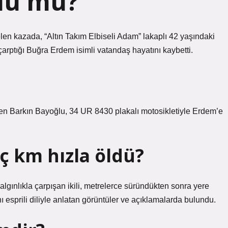
dü mü?
n kazada, “Altın Takım Elbiseli Adam” lakaplı 42 yaşındaki
çarptığı Buğra Erdem isimli vatandaş hayatını kaybetti.
iden Barkın Bayoğlu, 34 UR 8430 plakalı motosikletiyle Erdem’e
aç km hızla öldü?
algınlıkla çarpışan ikili, metrelerce süründükten sonra yere
ı esprili diliyle anlatan görüntüler ve açıklamalarda bulundu.