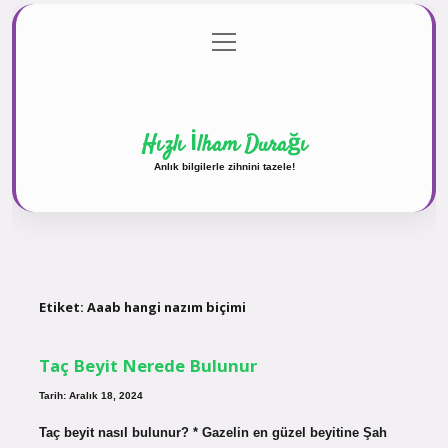
menüyü
Anasayfa
Gizlilik Politikası
Yasal Uyarı
aç
Hakkımızda
Hızlı İlham Durağı
Anlık bilgilerle zihnini tazele!
Etiket:
Aaab hangi nazım biçimi
Taç Beyit Nerede Bulunur
Tarih: Aralık 18, 2024
Taç beyit nasıl bulunur? * Gazelin en güzel beyitine Şah