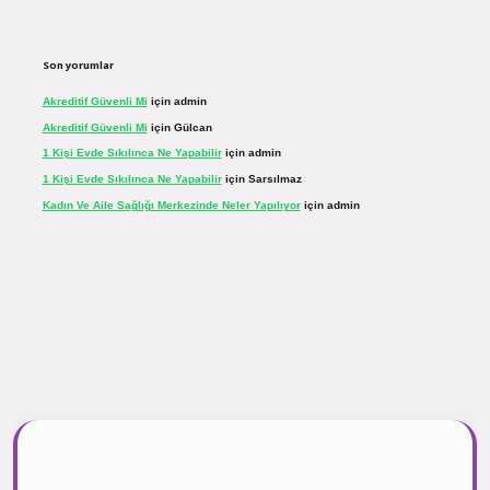
Son yorumlar
Akreditif Güvenli Mi
için
admin
Akreditif Güvenli Mi
için
Gülcan
1 Kişi Evde Sıkılınca Ne Yapabilir
için
admin
1 Kişi Evde Sıkılınca Ne Yapabilir
için
Sarsılmaz
Kadın Ve Aile Sağlığı Merkezinde Neler Yapılıyor
için
admin
r.net