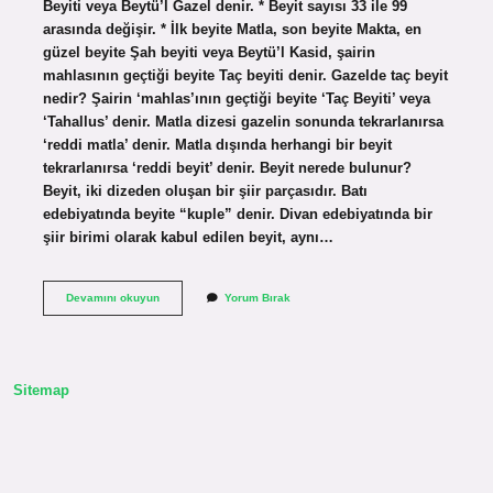
Beyiti veya Beytü’l Gazel denir. * Beyit sayısı 33 ile 99
arasında değişir. * İlk beyite Matla, son beyite Makta, en
güzel beyite Şah beyiti veya Beytü’l Kasid, şairin
mahlasının geçtiği beyite Taç beyiti denir. Gazelde taç beyit
nedir? Şairin ‘mahlas’ının geçtiği beyite ‘Taç Beyiti’ veya
‘Tahallus’ denir. Matla dizesi gazelin sonunda tekrarlanırsa
‘reddi matla’ denir. Matla dışında herhangi bir beyit
tekrarlanırsa ‘reddi beyit’ denir. Beyit nerede bulunur?
Beyit, iki dizeden oluşan bir şiir parçasıdır. Batı
edebiyatında beyite “kuple” denir. Divan edebiyatında bir
şiir birimi olarak kabul edilen beyit, aynı…
Taç
Devamını okuyun
Yorum Bırak
Beyit
Nerede
Bulunur
Sitemap