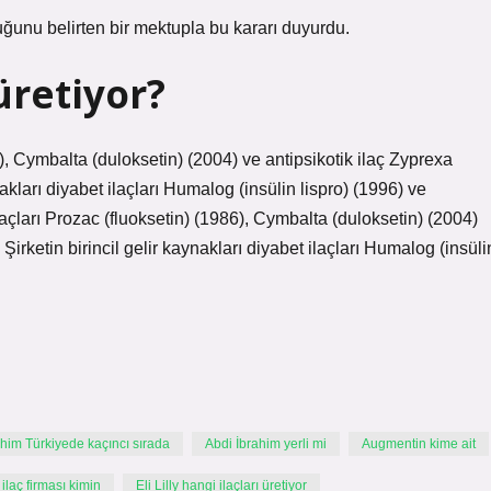
duğunu belirten bir mektupla bu kararı duyurdu.
 üretiyor?
86), Cymbalta (duloksetin) (2004) ve antipsikotik ilaç Zyprexa
ynakları diyabet ilaçları Humalog (insülin lispro) (1996) ve
 ilaçları Prozac (fluoksetin) (1986), Cymbalta (duloksetin) (2004)
 Şirketin birincil gelir kaynakları diyabet ilaçları Humalog (insüli
ahim Türkiyede kaçıncı sırada
Abdi İbrahim yerli mi
Augmentin kime ait
laç firması kimin
Eli Lilly hangi ilaçları üretiyor