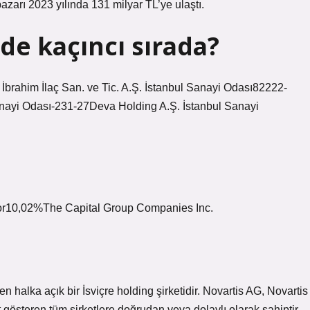
azarı 2023 yılında 131 milyar TL’ye ulaştı.
de kaçıncı sırada?
İbrahim İlaç San. ve Tic. A.Ş. İstanbul Sanayi Odası82222-
nayi Odası-231-27Deva Holding A.Ş. İstanbul Sanayi
or10,02%The Capital Group Companies Inc.
n halka açık bir İsviçre holding şirketidir. Novartis AG, Novartis
gösteren tüm şirketlere doğrudan veya dolaylı olarak sahiptir.