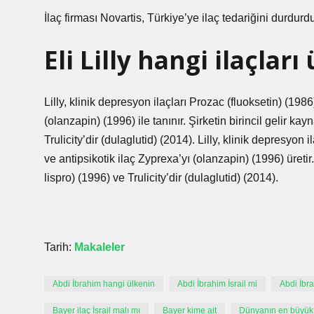
İlaç firması Novartis, Türkiye’ye ilaç tedariğini durdur
Eli Lilly hangi ilaçları
Lilly, klinik depresyon ilaçları Prozac (fluoksetin) (19
(olanzapin) (1996) ile tanınır. Şirketin birincil gelir ka
Trulicity’dir (dulaglutid) (2014). Lilly, klinik depresyon
ve antipsikotik ilaç Zyprexa’yı (olanzapin) (1996) üretir.
lispro) (1996) ve Trulicity’dir (dulaglutid) (2014).
Tarih:
Makaleler
Abdi İbrahim hangi ülkenin
Abdi İbrahim İsrail mi
Abdi İbr
Bayer ilaç İsrail malı mı
Bayer kime ait
Dünyanın en büyük i