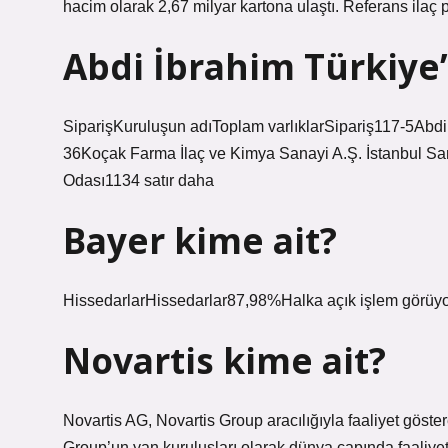
hacim olarak 2,67 milyar kartona ulaştı. Referans ilaç p
Abdi İbrahim Türkiye’
SiparişKuruluşun adıToplam varlıklarSipariş117-5Abdi 
36Koçak Farma İlaç ve Kimya Sanayi A.Ş. İstanbul Sa
Odası1134 satır daha
Bayer kime ait?
HissedarlarHissedarlar87,98%Halka açık işlem görüy
Novartis kime ait?
Novartis AG, Novartis Group aracılığıyla faaliyet göstere
Group’un yan kuruluşları olarak dünya çapında faaliyet 