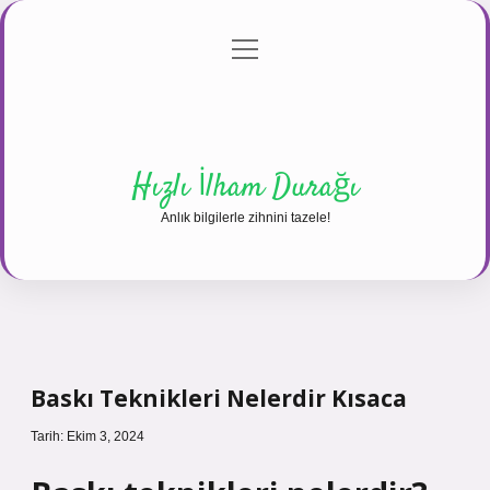
menüyü
Anasayfa
Gizlilik Politikası
Yasal Uyarı
aç
Hakkımızda
Hızlı İlham Durağı
Anlık bilgilerle zihnini tazele!
Baskı Teknikleri Nelerdir Kısaca
Tarih: Ekim 3, 2024