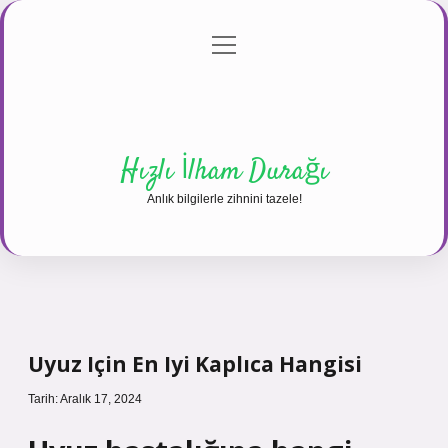
menüyü
Anasayfa
Gizlilik Politikası
Yasal Uyarı
aç
Hakkımızda
Hızlı İlham Durağı
Anlık bilgilerle zihnini tazele!
Uyuz Için En Iyi Kaplıca Hangisi
Tarih: Aralık 17, 2024