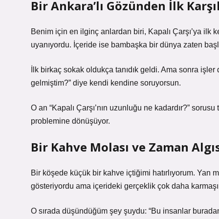
Bir Ankara’lı Gözünden İlk Karş
Benim için en ilginç anlardan biri, Kapalı Çarşı’ya ilk
uyanıyordu. İçeride ise bambaşka bir dünya zaten başl
İlk birkaç sokak oldukça tanıdık geldi. Ama sonra işle
gelmiştim?” diye kendi kendine soruyorsun.
O an “Kapalı Çarşı’nın uzunluğu ne kadardır?” sorusu t
problemine dönüşüyor.
Bir Kahve Molası ve Zaman Algıs
Bir köşede küçük bir kahve içtiğimi hatırlıyorum. Yan ma
gösteriyordu ama içerideki gerçeklik çok daha karmaşık
O sırada düşündüğüm şey şuydu: “Bu insanlar buradan