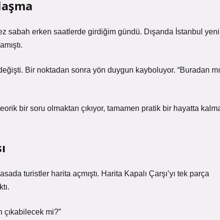
ılaşma
 kez sabah erken saatlerde girdiğim gündü. Dışarıda İstanbul yeni
amıştı.
r değişti. Bir noktadan sonra yön duygun kayboluyor. “Buradan mı
eorik bir soru olmaktan çıkıyor, tamamen pratik bir hayatta kalm
ı
sada turistler harita açmıştı. Harita Kapalı Çarşı’yı tek parça
tı.
 çıkabilecek mi?”