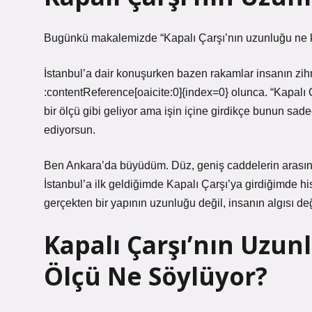
Bugünkü makalemizde “Kapalı Çarşı’nın uzunluğu ne kada
İstanbul’a dair konuşurken bazen rakamlar insanın zihn
:contentReference[oaicite:0]{index=0} olunca. “Kapalı
bir ölçü gibi geliyor ama işin içine girdikçe bunun sade
ediyorsun.
Ben Ankara’da büyüdüm. Düz, geniş caddelerin arasınd
İstanbul’a ilk geldiğimde Kapalı Çarşı’ya girdiğimde h
gerçekten bir yapının uzunluğu değil, insanın algısı değ
Kapalı Çarşı’nın Uzu
Ölçü Ne Söylüyor?