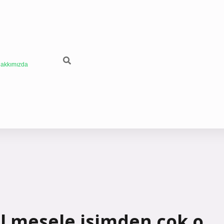
akkımızda
l mesele isimden çok o