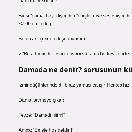
Damada ne denir?
Birisi “damat bey” diyor, biri “enişte” diye sesleniyor, b
%100 emin değil.
Ben o an içimden düşünüyorum:
> “Bu adamın bir resmi ünvanı var ama herkes kendi sis
Damada ne denir? sorusunun kül
İzmir düğünlerinde dil biraz yaratıcı çalışır. Herkes hızl
Damat sahneye çıkar:
Teyze: “Damadiiiiiiim!”
Amca: “Enişte hoş geldin!”