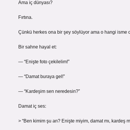
Ama iç dünyası?
Fırtına.
Çünkü herkes ona bir şey söylüyor ama o hangi isme c
Bir sahne hayal et:
— “Enişte foto çekilelim!”
— “Damat buraya gel!”
— “Kardeşim sen neredesin?”
Damat iç ses:
> “Ben kimim şu an? Enişte miyim, damat mı, kardeş mi