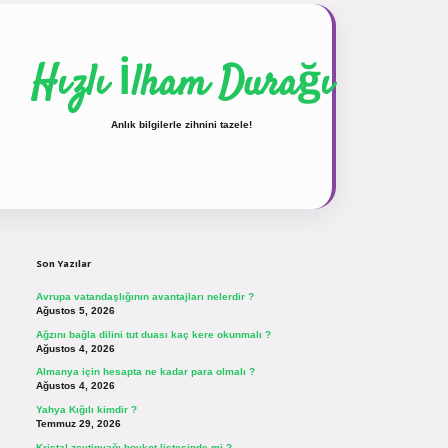
Hızlı İlham Durağı
Anlık bilgilerle zihnini tazele!
Sidebar
vdcasinogir.net
Son Yazılar
Avrupa vatandaşlığının avantajları nelerdir ?
Ağustos 5, 2026
Ağzını bağla dilini tut duası kaç kere okunmalı ?
Ağustos 4, 2026
Almanya için hesapta ne kadar para olmalı ?
Ağustos 4, 2026
Yahya Kığılı kimdir ?
Temmuz 29, 2026
Kristal zeytinyağı boykot listesinde mi ?