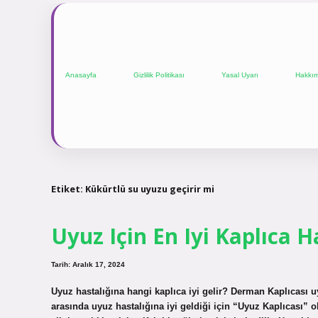
Anasayfa
Gizlilik Politikası
Yasal Uyarı
Hakkı
Etiket:
Kükürtlü su uyuzu geçirir mi
Uyuz Için En Iyi Kaplıca H
Tarih: Aralık 17, 2024
Uyuz hastalığına hangi kaplıca iyi gelir? Derman Kaplıcası uy
arasında uyuz hastalığına iyi geldiği için “Uyuz Kaplıcası” ola