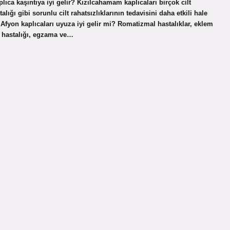
kaplıca kaşıntıya iyi gelir? Kızılcahamam kaplıcaları birçok cilt
lığı gibi sorunlu cilt rahatsızlıklarının tedavisini daha etkili hale
. Afyon kaplıcaları uyuza iyi gelir mi? Romatizmal hastalıklar, eklem
def hastalığı, egzama ve…