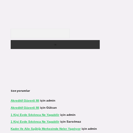
Arama
Son yorumlar
Akreditif Güvenli Mi
için
admin
Akreditif Güvenli Mi
için
Gülcan
1 Kişi Evde Sıkılınca Ne Yapabilir
için
admin
1 Kişi Evde Sıkılınca Ne Yapabilir
için
Sarsılmaz
Kadın Ve Aile Sağlığı Merkezinde Neler Yapılıyor
için
admin