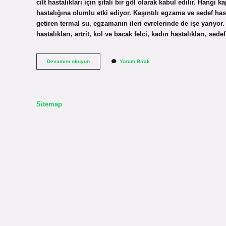
cilt hastalıkları için şifalı bir göl olarak kabul edilir. Hangi 
hastalığına olumlu etki ediyor. Kaşıntılı egzama ve sedef hasta
getiren termal su, egzamanın ileri evrelerinde de işe yarıyor
hastalıkları, artrit, kol ve bacak felci, kadın hastalıkları, se
Uyuz
Devamını okuyun
Yorum Bırak
Için
En
Iyi
Kaplıca
Hangisi
Sitemap