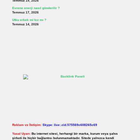
Temmuz 19, 2026
Evrene enerji nasıl gönderilir ?
Temmuz 17, 2026
Utku erkek mi kız mı ?
Temmuz 14, 2026
Reklam ve İletişim:
Skype: live:.cid.575569c608265c69
Yasal Uyarı:
Bu internet sitesi, herhangi bir marka, kurum veya şahıs
şirketi ile hiçbir bağlantısı bulunmamaktadır. Sitede yalnızca kendi