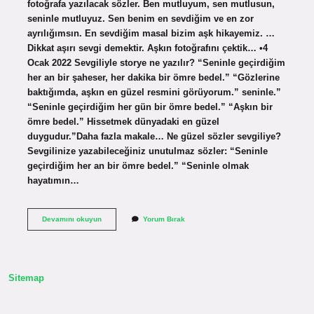
fotoğrafa yazılacak sözler. Ben mutluyum, sen mutlusun,
seninle mutluyuz. Sen benim en sevdiğim ve en zor
ayrılığımsın. En sevdiğim masal bizim aşk hikayemiz. …
Dikkat aşırı sevgi demektir. Aşkın fotoğrafını çektik… •4
Ocak 2022 Sevgiliyle storye ne yazılır? “Seninle geçirdiğim
her an bir şaheser, her dakika bir ömre bedel.” “Gözlerine
baktığımda, aşkın en güzel resmini görüyorum.” seninle.”
“Seninle geçirdiğim her gün bir ömre bedel.” “Aşkın bir
ömre bedel.” Hissetmek dünyadaki en güzel
duygudur.”Daha fazla makale… Ne güzel sözler sevgiliye?
Sevgilinize yazabileceğiniz unutulmaz sözler: “Seninle
geçirdiğim her an bir ömre bedel.” “Seninle olmak
hayatımın…
Sevgiliyle
Devamını okuyun
Yorum Bırak
Posta
Ne
Yazılır
Sitemap