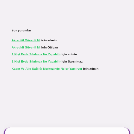
Son yorumlar
Akreditif Güvenli Mi
için
admin
Akreditif Güvenli Mi
için
Gülcan
1 Kişi Evde Sıkılınca Ne Yapabilir
için
admin
1 Kişi Evde Sıkılınca Ne Yapabilir
için
Sarsılmaz
Kadın Ve Aile Sağlığı Merkezinde Neler Yapılıyor
için
admin
sinogir.net