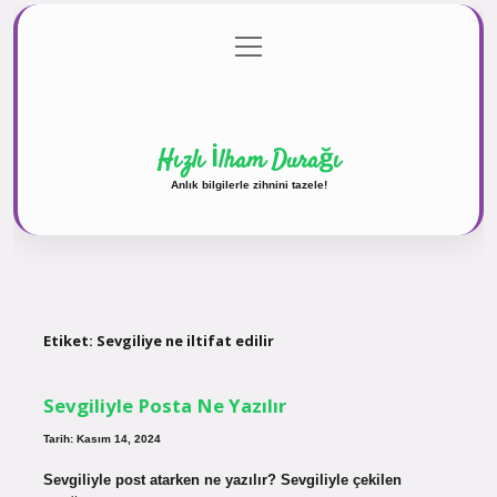
menüyü
Anasayfa
Gizlilik Politikası
Yasal Uyarı
aç
Hakkımızda
Hızlı İlham Durağı
Anlık bilgilerle zihnini tazele!
Etiket:
Sevgiliye ne iltifat edilir
Sevgiliyle Posta Ne Yazılır
Tarih: Kasım 14, 2024
Sevgiliyle post atarken ne yazılır? Sevgiliyle çekilen