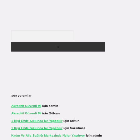
Arama
Son yorumlar
Akreditif Güvenli Mi
için
admin
Akreditif Güvenli Mi
için
Gülcan
1 Kişi Evde Sıkılınca Ne Yapabilir
için
admin
1 Kişi Evde Sıkılınca Ne Yapabilir
için
Sarsılmaz
Kadın Ve Aile Sağlığı Merkezinde Neler Yapılıyor
için
admin