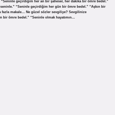
? “Seninle geçirdiğim her an bir şaheser, her dakika bir ömre bedel.”
seninle.” “Seninle geçirdiğim her gün bir ömre bedel.” “Aşkın bir
fazla makale… Ne güzel sözler sevgiliye? Sevgilinize
 an bir ömre bedel.” “Seninle olmak hayatımın…