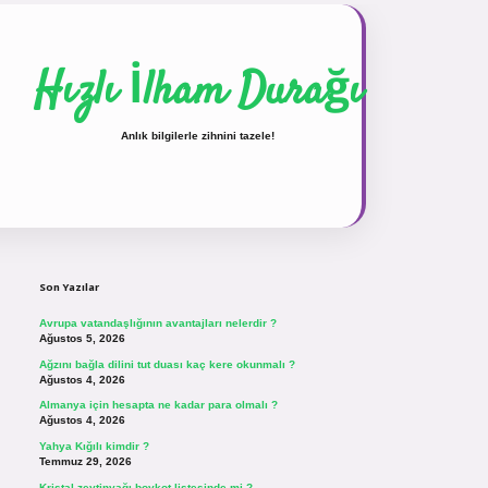
Hızlı İlham Durağı
Anlık bilgilerle zihnini tazele!
Sidebar
vdcasinogir.net
Son Yazılar
Avrupa vatandaşlığının avantajları nelerdir ?
Ağustos 5, 2026
Ağzını bağla dilini tut duası kaç kere okunmalı ?
Ağustos 4, 2026
Almanya için hesapta ne kadar para olmalı ?
Ağustos 4, 2026
Yahya Kığılı kimdir ?
Temmuz 29, 2026
Kristal zeytinyağı boykot listesinde mi ?