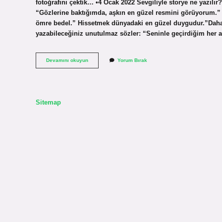
fotoğrafını çektik… •4 Ocak 2022 Sevgiliyle storye ne yazılır
“Gözlerine baktığımda, aşkın en güzel resmini görüyorum.” 
ömre bedel.” Hissetmek dünyadaki en güzel duygudur.”Daha 
yazabileceğiniz unutulmaz sözler: “Seninle geçirdiğim her
Sevgiliyle
Devamını okuyun
Yorum Bırak
Posta
Ne
Yazılır
Sitemap