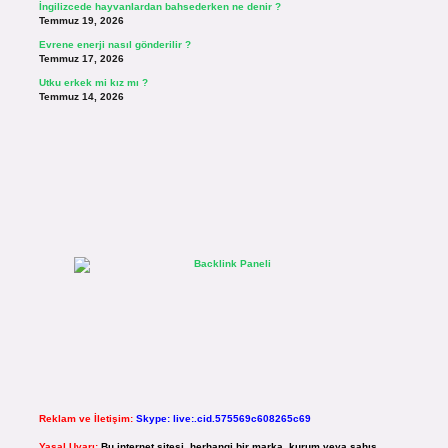
İngilizcede hayvanlardan bahsederken ne denir ?
Temmuz 19, 2026
Evrene enerji nasıl gönderilir ?
Temmuz 17, 2026
Utku erkek mi kız mı ?
Temmuz 14, 2026
Reklam ve İletişim:
Skype: live:.cid.575569c608265c69
Yasal Uyarı:
Bu internet sitesi, herhangi bir marka, kurum veya şahıs