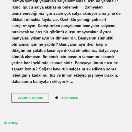
Bamya yemeği yaparken salyalanmaması için ne yapmalı?
İkinci ipucu salya akmasını önlemek
Bamyaları
temizlemediğimiz için zaten çok salya akmıyor ama yine de
dikkatli olmakta fayda var. Özellikle yemeği çok sert
karıştırmayın. Karıştırırken parçalanan bamyalar salyasını
bırakacak ve hoş bir görüntü oluşturmayacaktır. Ayrıca
bamyaları yıkamayın ve dinlendirin. Bamyanın sümüklü
olmaması için ne yapılır? Bamyaları ayırırken başını
düzgün bir şekilde kesmeye dikkat etmelisiniz. Salya veya
sümük akmasını önlemek için başının tamamını kesmek
yerine koni şeklinde kesmelisiniz. Bamyaya limon tuzu ne
zaman konur? Soğanı kavurup salçasını ekledikten sonra
istediğiniz kadar su, tuz ve limon ekleyip pişmeye bırakın,
daha sonra bamyaları ekleyin ki…
Taze
Devamını okuyun
Yorum Bırak
Bamya
Salyalanmaması
Için
Ne
Yapmalı
Sitemap