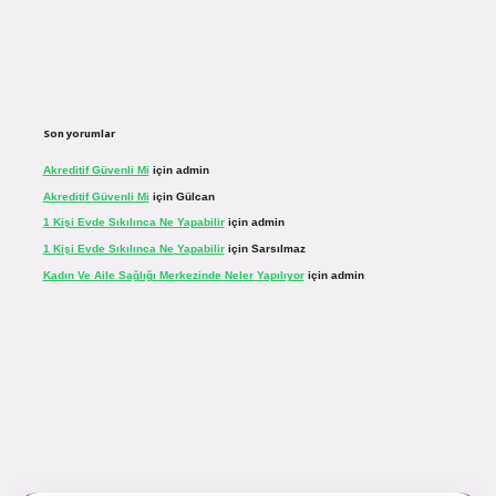
Son yorumlar
Akreditif Güvenli Mi
için
admin
Akreditif Güvenli Mi
için
Gülcan
1 Kişi Evde Sıkılınca Ne Yapabilir
için
admin
1 Kişi Evde Sıkılınca Ne Yapabilir
için
Sarsılmaz
Kadın Ve Aile Sağlığı Merkezinde Neler Yapılıyor
için
admin
r.net