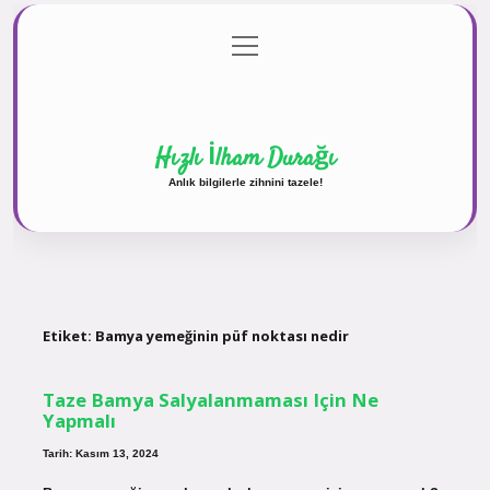
menüyü
Anasayfa
Gizlilik Politikası
Yasal Uyarı
aç
Hakkımızda
Hızlı İlham Durağı
Anlık bilgilerle zihnini tazele!
Etiket:
Bamya yemeğinin püf noktası nedir
Taze Bamya Salyalanmaması Için Ne
Yapmalı
Tarih: Kasım 13, 2024