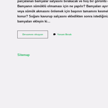
parçalanan bamyalar salyasını bırakacak ve hoş bir görüntü 
Bamyanın sümüklü olmaması için ne yapılır? Bamyaları ayırı
veya sümük akmasını önlemek için başının tamamını kesmek
konur? Soğanı kavurup salçasını ekledikten sonra istediğini
bamyaları ekleyin ki…
Taze
Devamını okuyun
Yorum Bırak
Bamya
Salyalanmaması
Için
Ne
Yapmalı
Sitemap