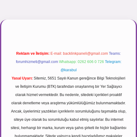
r.net
Reklam ve İletişim:
E-mail:
backlinkpaneli@gmail.com
Teams:
forumhizmeti@gmail.com
Whatsapp: 0262 606 0 726
Telegram:
@karabul
Yasal Uyarı:
Sitemiz, 5651 Sayılı Kanun gereğince Bilgi Teknolojileri
ve İletişim Kurumu (BTK) tarafından onaylanmış bir Yer Sağlayıcı
olarak hizmet vermektedir. Bu nedenle, sitedeki içerikleri proaktif
olarak denetleme veya araştırma yükümlülüğümüz bulunmamaktadır.
Ancak, üyelerimiz yazdıkları içeriklerin sorumluluğunu taşımakta olup,
siteye üye olarak bu sorumluluğu kabul etmiş sayılırlar. Bu internet
sitesi, herhangi bir marka, kurum veya şahıs şirketi ile hiçbir bağlantısı
bulunmamaktadır. Sitede yalnızca kendi hazırladığımız makaleler