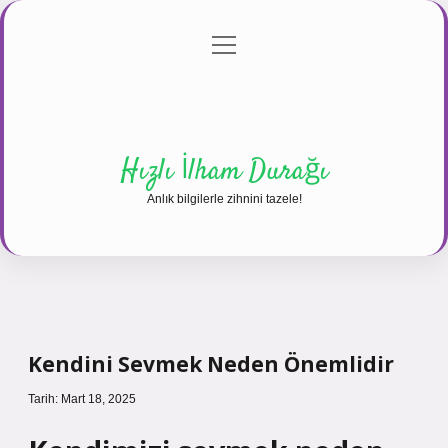
menüyü
Anasayfa
Gizlilik Politikası
Yasal Uyarı
aç
Hakkımızda
Hızlı İlham Durağı
Anlık bilgilerle zihnini tazele!
Kendini Sevmek Neden Önemlidir
Tarih: Mart 18, 2025