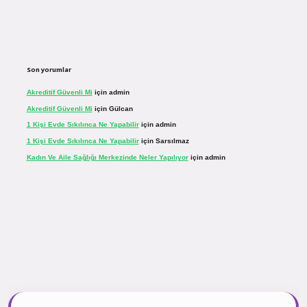
Son yorumlar
Akreditif Güvenli Mi
için
admin
Akreditif Güvenli Mi
için
Gülcan
1 Kişi Evde Sıkılınca Ne Yapabilir
için
admin
1 Kişi Evde Sıkılınca Ne Yapabilir
için
Sarsılmaz
Kadın Ve Aile Sağlığı Merkezinde Neler Yapılıyor
için
admin
inogir.net