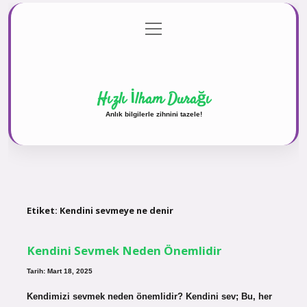
menüyü
Anasayfa
Gizlilik Politikası
Yasal Uyarı
aç
Hakkımızda
Hızlı İlham Durağı
Anlık bilgilerle zihnini tazele!
Etiket:
Kendini sevmeye ne denir
Kendini Sevmek Neden Önemlidir
Tarih: Mart 18, 2025
Kendimizi sevmek neden önemlidir? Kendini sev; Bu, her