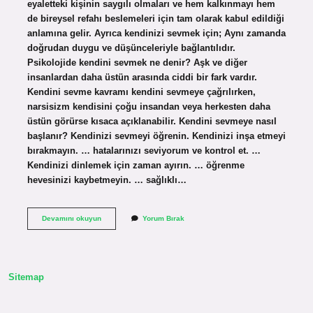
eyaletteki kişinin saygılı olmaları ve hem kalkınmayı hem
de bireysel refahı beslemeleri için tam olarak kabul edildiği
anlamına gelir. Ayrıca kendinizi sevmek için; Aynı zamanda
doğrudan duygu ve düşünceleriyle bağlantılıdır.
Psikolojide kendini sevmek ne denir? Aşk ve diğer
insanlardan daha üstün arasında ciddi bir fark vardır.
Kendini sevme kavramı kendini sevmeye çağrılırken,
narsisizm kendisini çoğu insandan veya herkesten daha
üstün görürse kısaca açıklanabilir. Kendini sevmeye nasıl
başlanır? Kendinizi sevmeyi öğrenin. Kendinizi inşa etmeyi
bırakmayın. … hatalarınızı seviyorum ve kontrol et. …
Kendinizi dinlemek için zaman ayırın. … öğrenme
hevesinizi kaybetmeyin. … sağlıklı…
Kendini
Devamını okuyun
Yorum Bırak
Sevmek
Neden
Önemlidir
Sitemap