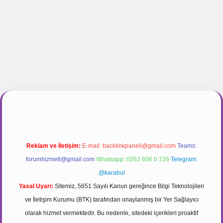
nogir.net
Reklam ve İletişim:
E-mail:
backlinkpaneli@gmail.com
Teams:
forumhizmeti@gmail.com
Whatsapp: 0262 606 0 726
Telegram:
@karabul
Yasal Uyarı:
Sitemiz, 5651 Sayılı Kanun gereğince Bilgi Teknolojileri
ve İletişim Kurumu (BTK) tarafından onaylanmış bir Yer Sağlayıcı
olarak hizmet vermektedir. Bu nedenle, sitedeki içerikleri proaktif