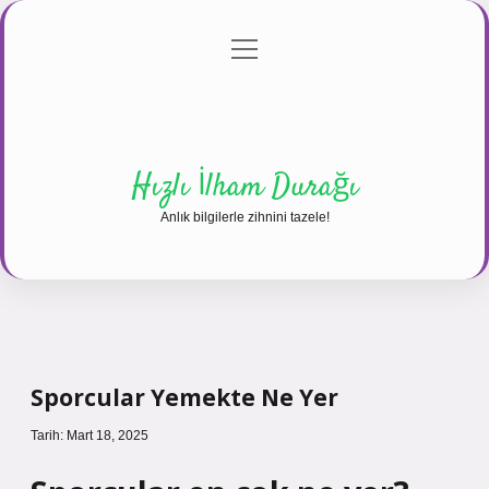
menüyü
Anasayfa
Gizlilik Politikası
Yasal Uyarı
aç
Hakkımızda
Hızlı İlham Durağı
Anlık bilgilerle zihnini tazele!
Sporcular Yemekte Ne Yer
Tarih: Mart 18, 2025