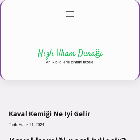
menüyü
Anasayfa
Gizlilik Politikası
Yasal Uyarı
aç
Hakkımızda
Hızlı İlham Durağı
Anlık bilgilerle zihnini tazele!
Kaval Kemiği Ne Iyi Gelir
Tarih: Aralık 21, 2024