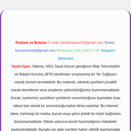
ir.net
Reklam ve İletişim:
E-mail:
backlinkpaneli@gmail.com
Teams:
forumhizmeti@gmail.com
Whatsapp: 0262 606 0 726
Telegram:
@karabul
Yasal Uyarı:
Sitemiz, 5651 Sayılı Kanun gereğince Bilgi Teknolojileri
ve İletişim Kurumu (BTK) tarafından onaylanmış bir Yer Sağlayıcı
olarak hizmet vermektedir. Bu nedenle, sitedeki içerikleri proaktif
olarak denetleme veya araştırma yükümlülüğümüz bulunmamaktadır.
Ancak, üyelerimiz yazdıkları içeriklerin sorumluluğunu taşımakta olup,
siteye üye olarak bu sorumluluğu kabul etmiş sayılırlar. Bu internet
sitesi, herhangi bir marka, kurum veya şahıs şirketi ile hiçbir bağlantısı
bulunmamaktadır. Sitede yalnızca kendi hazırladığımız makaleler
paylaşılmaktadır. Burada yer alan içerikler haber niteliği taşımamakta