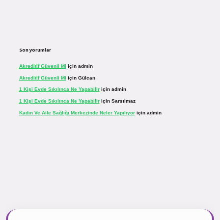
Son yorumlar
Akreditif Güvenli Mi
için
admin
Akreditif Güvenli Mi
için
Gülcan
1 Kişi Evde Sıkılınca Ne Yapabilir
için
admin
1 Kişi Evde Sıkılınca Ne Yapabilir
için
Sarsılmaz
Kadın Ve Aile Sağlığı Merkezinde Neler Yapılıyor
için
admin
sinogir.net