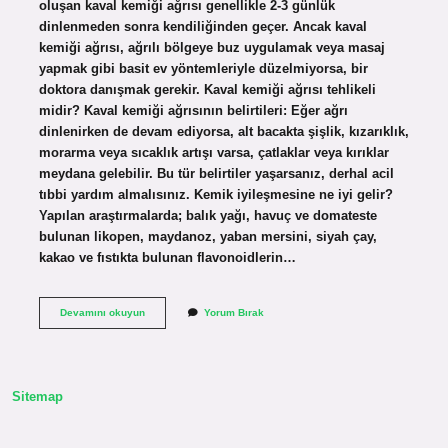
oluşan kaval kemiği ağrısı genellikle 2-3 günlük
dinlenmeden sonra kendiliğinden geçer. Ancak kaval
kemiği ağrısı, ağrılı bölgeye buz uygulamak veya masaj
yapmak gibi basit ev yöntemleriyle düzelmiyorsa, bir
doktora danışmak gerekir. Kaval kemiği ağrısı tehlikeli
midir? Kaval kemiği ağrısının belirtileri: Eğer ağrı
dinlenirken de devam ediyorsa, alt bacakta şişlik, kızarıklık,
morarma veya sıcaklık artışı varsa, çatlaklar veya kırıklar
meydana gelebilir. Bu tür belirtiler yaşarsanız, derhal acil
tıbbi yardım almalısınız. Kemik iyileşmesine ne iyi gelir?
Yapılan araştırmalarda; balık yağı, havuç ve domateste
bulunan likopen, maydanoz, yaban mersini, siyah çay,
kakao ve fıstıkta bulunan flavonoidlerin…
Kaval
Devamını okuyun
Yorum Bırak
Kemiği
Ne
Iyi
Gelir
Sitemap