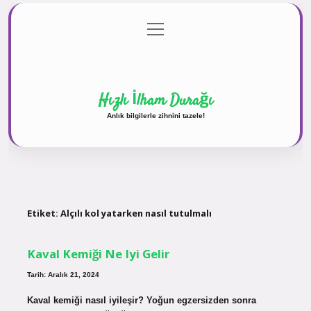
menüyü
Anasayfa
Gizlilik Politikası
Yasal Uyarı
aç
Hakkımızda
Hızlı İlham Durağı
Anlık bilgilerle zihnini tazele!
Etiket:
Alçılı kol yatarken nasıl tutulmalı
Kaval Kemiği Ne Iyi Gelir
Tarih: Aralık 21, 2024
Kaval kemiği nasıl iyileşir? Yoğun egzersizden sonra