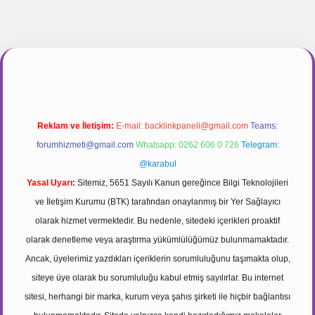
gir.net
Reklam ve İletişim:
E-mail:
backlinkpaneli@gmail.com
Teams:
forumhizmeti@gmail.com
Whatsapp: 0262 606 0 726
Telegram:
@karabul
Yasal Uyarı:
Sitemiz, 5651 Sayılı Kanun gereğince Bilgi Teknolojileri
ve İletişim Kurumu (BTK) tarafından onaylanmış bir Yer Sağlayıcı
olarak hizmet vermektedir. Bu nedenle, sitedeki içerikleri proaktif
olarak denetleme veya araştırma yükümlülüğümüz bulunmamaktadır.
Ancak, üyelerimiz yazdıkları içeriklerin sorumluluğunu taşımakta olup,
siteye üye olarak bu sorumluluğu kabul etmiş sayılırlar. Bu internet
sitesi, herhangi bir marka, kurum veya şahıs şirketi ile hiçbir bağlantısı