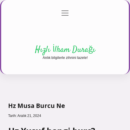
menüyü
Anasayfa
Gizlilik Politikası
Yasal Uyarı
aç
Hakkımızda
Hızlı İlham Durağı
Anlık bilgilerle zihnini tazele!
Hz Musa Burcu Ne
Tarih: Aralık 21, 2024