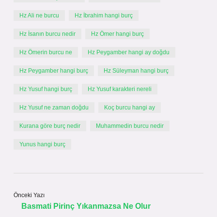
Hz Ali ne burcu
Hz İbrahim hangi burç
Hz İsanın burcu nedir
Hz Ömer hangi burç
Hz Ömerin burcu ne
Hz Peygamber hangi ay doğdu
Hz Peygamber hangi burç
Hz Süleyman hangi burç
Hz Yusuf hangi burç
Hz Yusuf karakteri nereli
Hz Yusuf ne zaman doğdu
Koç burcu hangi ay
Kurana göre burç nedir
Muhammedin burcu nedir
Yunus hangi burç
Önceki Yazı
Basmati Pirinç Yıkanmazsa Ne Olur