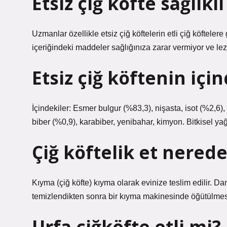
Etsiz çiğ köfte sağlıkl
Uzmanlar özellikle etsiz çiğ köftelerin etli çiğ köftelere
içeriğindeki maddeler sağlığınıza zarar vermiyor ve lez
Etsiz çiğ köftenin içi
İçindekiler: Esmer bulgur (%83,3), nişasta, isot (%2,6), 
biber (%0,9), karabiber, yenibahar, kimyon. Bitkisel ya
Çiğ köftelik et nered
Kıyma (çiğ köfte) kıyma olarak evinize teslim edilir. Da
temizlendikten sonra bir kıyma makinesinde öğütülmesiyle
Urfa çiğköfte etli mi?