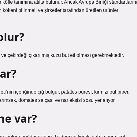
n köfte tanımına atıfta bulunur. Ancak Avrupa Birliği standartların
in kökeni bilinmeli ve şirketler tarafından üretilen ürünler
olur?
ve çekirdeği çıkarılmış kuzu but eti olması gerekmektedir.
var?
i’nin içeriğinde çiğ bulgur, patates püresi, kırmızı pul biber,
arımsak, domates salçası ve nar ekşisi sosu yer alıyor.
ne var?
i; bulgur buğdayı; ceviz, badem ve fındık; daha sonra isot,