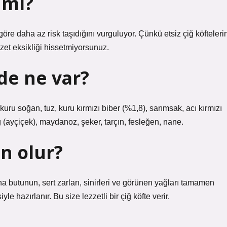
ı mı?
 göre daha az risk taşıdığını vurguluyor. Çünkü etsiz çiğ köfteleri
zet eksikliği hissetmiyorsunuz.
nde ne var?
kuru soğan, tuz, kuru kırmızı biber (%1,8), sarımsak, acı kırmızı
ğ (ayçiçek), maydanoz, şeker, tarçın, fesleğen, nane.
en olur?
na butunun, sert zarları, sinirleri ve görünen yağları tamamen
 hazırlanır. Bu size lezzetli bir çiğ köfte verir.