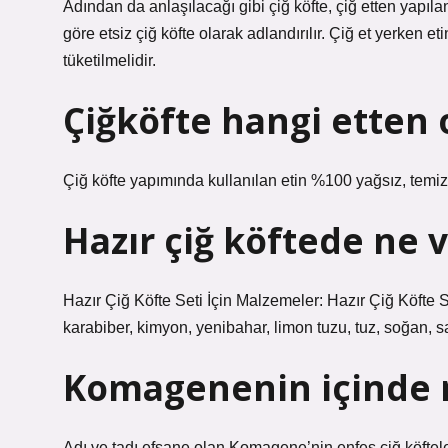
Adından da anlaşılacağı gibi çiğ köfte, çiğ etten yapıla
göre etsiz çiğ köfte olarak adlandırılır. Çiğ et yerken et
tüketilmelidir.
Çiğköfte hangi etten 
Çiğ köfte yapımında kullanılan etin %100 yağsız, temiz 
Hazır çiğ köftede ne 
Hazır Çiğ Köfte Seti İçin Malzemeler: Hazır Çiğ Köfte Set
karabiber, kimyon, yenibahar, limon tuzu, tuz, soğan, s
Komagenenin içinde 
Adı ve tadı efsane olan Komagene’nin enfes çiğ köfteler