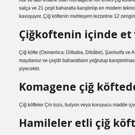
salça ve 21 çeşit baharatla karıştırılıp en modern tek
kavuşuyor. Çiğ köftenin muhteşem lezzetine 12 zengin y
Çiğkoftenin içinde et
Çiğ köfte (Osmanlıca: Dilbaba, Dibâbe), Şanlıurfa ve Ad
maydanoz ve çeşitli baharatların yoğrulup karıştırılması
yiyecektir.
Komagene çiğ köftede
Çiğ köfteler Çin tuzu, bulyon veya koruyucu madde içer
Hamileler etli çiğ köft