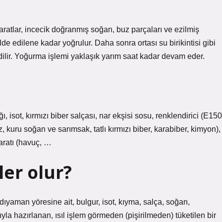
baharatlar, incecik doğranmış soğan, buz parçaları ve ezilmiş
de edilene kadar yoğrulur. Daha sonra ortası su birikintisi gibi
dilir. Yoğurma işlemi yaklaşık yarım saat kadar devam eder.
isot, kırmızı biber salçası, nar ekşisi sosu, renklendirici (E150
uz, kuru soğan ve sarımsak, tatlı kırmızı biber, karabiber, kimyon),
haratı (havuç, …
ler olur?
ıyaman yöresine ait, bulgur, isot, kıyma, salça, soğan,
yla hazırlanan, ısıl işlem görmeden (pişirilmeden) tüketilen bir