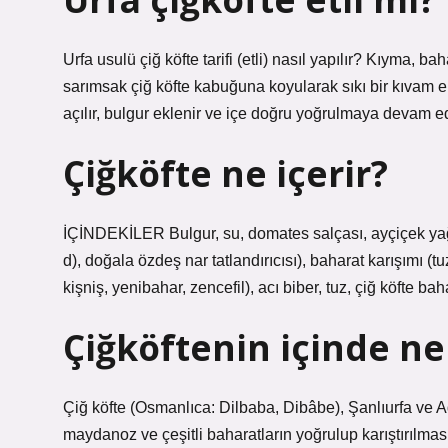
Urfa usulü çiğ köfte tarifi (etli) nasıl yapılır? Kıyma, 
sarımsak çiğ köfte kabuğuna koyularak sıkı bir kıvam el
açılır, bulgur eklenir ve içe doğru yoğrulmaya devam e
Çiğköfte ne içerir?
İÇİNDEKİLER Bulgur, su, domates salçası, ayçiçek yağı, 
d), doğala özdeş nar tatlandırıcısı), baharat karışımı (t
kişniş, yenibahar, zencefil), acı biber, tuz, çiğ köfte ba
Çiğköftenin içinde ne
Çiğ köfte (Osmanlıca: Dilbaba, Dibâbe), Şanlıurfa ve Ad
maydanoz ve çeşitli baharatların yoğrulup karıştırılması