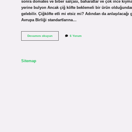
sonra domates ve biber salçası, baharatlar ve çok ince kıyma
yerine bulyon Ancak çiğ köfte beklemeli bir ürün olduğunda
gelebilir. Çiğköfte etli mi etsiz mi? Adından da anlaşılacağı g
Avrupa Birliği standartlarına…
Hazır
Devamını okuyun
6 Yorum
Çiğ
Köftelerde
Et
Var
Mı
Sitemap