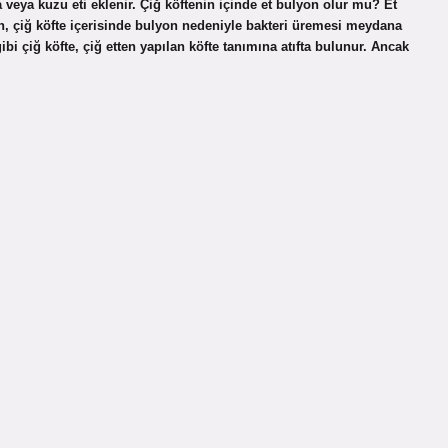
 veya kuzu eti eklenir. Çiğ köftenin içinde et bulyon olur mu? Et
n, çiğ köfte içerisinde bulyon nedeniyle bakteri üremesi meydana
ibi çiğ köfte, çiğ etten yapılan köfte tanımına atıfta bulunur. Ancak