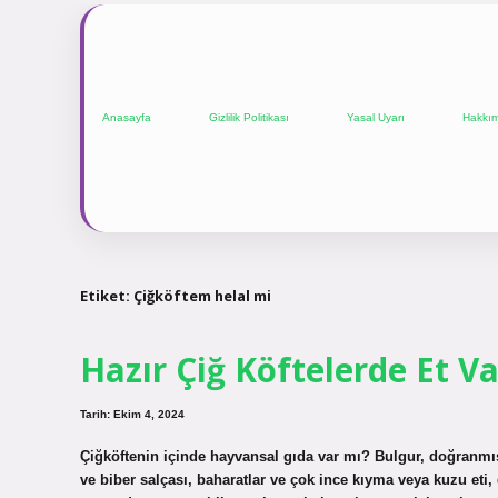
Anasayfa
Gizlilik Politikası
Yasal Uyarı
Hakkı
Etiket:
Çiğköftem helal mi
Hazır Çiğ Köftelerde Et V
Tarih: Ekim 4, 2024
Çiğköftenin içinde hayvansal gıda var mı? Bulgur, doğranm
ve biber salçası, baharatlar ve çok ince kıyma veya kuzu eti