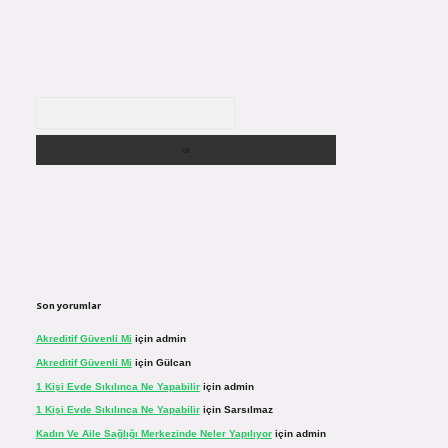
Arama
Son yorumlar
Akreditif Güvenli Mi
için
admin
Akreditif Güvenli Mi
için
Gülcan
1 Kişi Evde Sıkılınca Ne Yapabilir
için
admin
1 Kişi Evde Sıkılınca Ne Yapabilir
için
Sarsılmaz
Kadın Ve Aile Sağlığı Merkezinde Neler Yapılıyor
için
admin