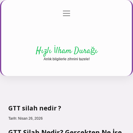
menüyü
Anasayfa
Gizlilik Politikası
Yasal Uyarı
aç
Hakkımızda
Hızlı İlham Durağı
Anlık bilgilerle zihnini tazele!
GTT silah nedir ?
Tarih: Nisan 26, 2026
GTT Silah Nedir? Gerçekten Ne İşe