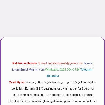
nogir.net
Reklam ve İletişim:
E-mail:
backlinkpaneli@gmail.com
Teams:
forumhizmeti@gmail.com
Whatsapp: 0262 606 0 726
Telegram:
@karabul
Yasal Uyarı:
Sitemiz, 5651 Sayılı Kanun gereğince Bilgi Teknolojileri
ve İletişim Kurumu (BTK) tarafından onaylanmış bir Yer Sağlayıcı
olarak hizmet vermektedir. Bu nedenle, sitedeki içerikleri proaktif
olarak denetleme veya araştırma yükümlülüğümüz bulunmamaktadır.