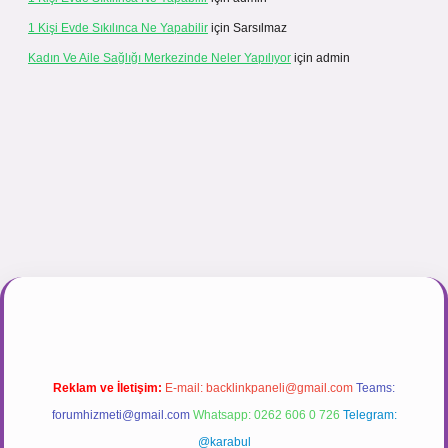
1 Kişi Evde Sıkılınca Ne Yapabilir
için
Sarsılmaz
Kadın Ve Aile Sağlığı Merkezinde Neler Yapılıyor
için
admin
r.net
Reklam ve İletişim:
E-mail:
backlinkpaneli@gmail.com
Teams:
forumhizmeti@gmail.com
Whatsapp: 0262 606 0 726
Telegram:
@karabul