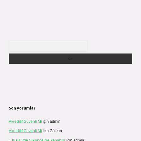
Arama
Son yorumlar
Akreditif Güvenli Mi
için
admin
Akreditif Güvenli Mi
için
Gülcan
1 Kişi Evde Sıkılınca Ne Yapabilir
için
admin