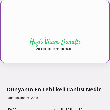
menüyü
Anasayfa
Gizlilik Politikası
Yasal Uyarı
aç
Hakkımızda
Hızlı İlham Durağı
Anlık bilgilerle zihnini tazele!
Dünyanın En Tehlikeli Canlısı Nedir
Tarih: Haziran 26, 2025