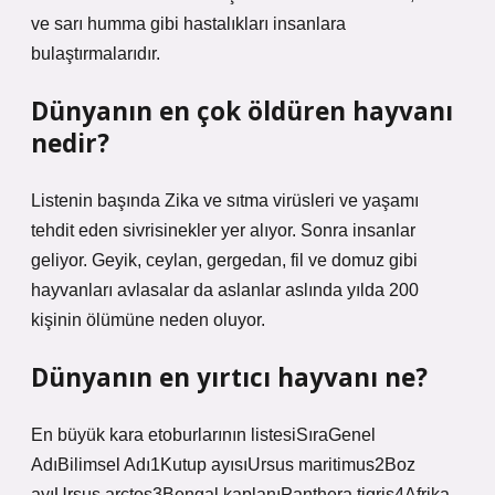
ve sarı humma gibi hastalıkları insanlara
bulaştırmalarıdır.
Dünyanın en çok öldüren hayvanı
nedir?
Listenin başında Zika ve sıtma virüsleri ve yaşamı
tehdit eden sivrisinekler yer alıyor. Sonra insanlar
geliyor. Geyik, ceylan, gergedan, fil ve domuz gibi
hayvanları avlasalar da aslanlar aslında yılda 200
kişinin ölümüne neden oluyor.
Dünyanın en yırtıcı hayvanı ne?
En büyük kara etoburlarının listesiSıraGenel
AdıBilimsel Adı1Kutup ayısıUrsus maritimus2Boz
ayıUrsus arctos3Bengal kaplanıPanthera tigris4Afrika