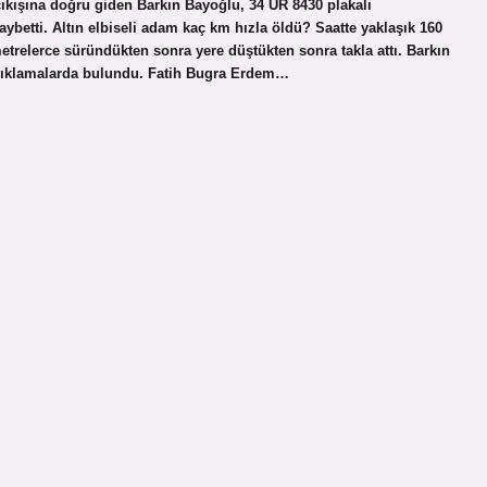
çıkışına doğru giden Barkın Bayoğlu, 34 UR 8430 plakalı
aybetti. Altın elbiseli adam kaç km hızla öldü? Saatte yaklaşık 160
 metrelerce süründükten sonra yere düştükten sonra takla attı. Barkın
 açıklamalarda bulundu. Fatih Bugra Erdem…