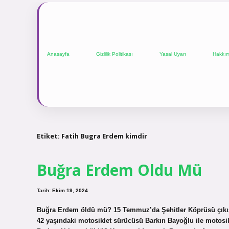
Anasayfa
Gizlilik Politikası
Yasal Uyarı
Hakkı
Etiket:
Fatih Bugra Erdem kimdir
Buğra Erdem Oldu Mü
Tarih: Ekim 19, 2024
Buğra Erdem öldü mü? 15 Temmuz’da Şehitler Köprüsü çıkış
42 yaşındaki motosiklet sürücüsü Barkın Bayoğlu ile motosikl