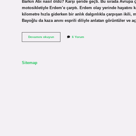
Barkın Abi nasıl öldü? Karşı şeride geçti. Bu sırada Avrupa 
motosikletiyle Erdem’e çarptı. Erdem olay yerinde hayatını k
kilometre hızla giderken bir anlık dalgınlıkla çarpışan ikili,
Bayoğlu da kaza anını esprili diliyle anlatan görüntüler ve
Buğra
Devamını okuyun
6 Yorum
Erdem
Oldu
Mü
Sitemap