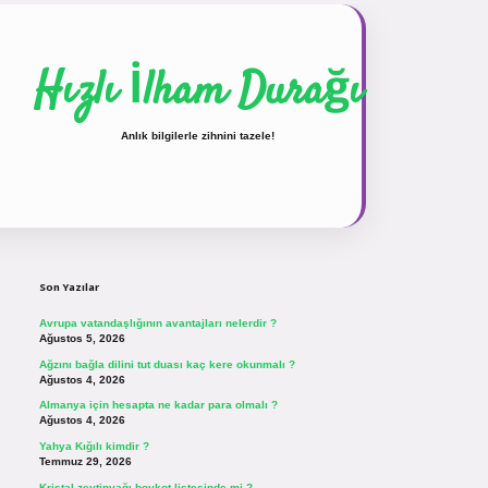
Hızlı İlham Durağı
Anlık bilgilerle zihnini tazele!
Sidebar
vdcasinogir.net
Son Yazılar
Avrupa vatandaşlığının avantajları nelerdir ?
Ağustos 5, 2026
Ağzını bağla dilini tut duası kaç kere okunmalı ?
Ağustos 4, 2026
Almanya için hesapta ne kadar para olmalı ?
Ağustos 4, 2026
Yahya Kığılı kimdir ?
Temmuz 29, 2026
Kristal zeytinyağı boykot listesinde mi ?