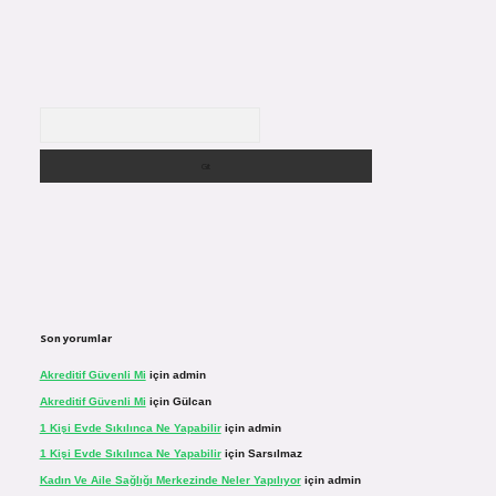
Arama
Son yorumlar
Akreditif Güvenli Mi
için
admin
Akreditif Güvenli Mi
için
Gülcan
1 Kişi Evde Sıkılınca Ne Yapabilir
için
admin
1 Kişi Evde Sıkılınca Ne Yapabilir
için
Sarsılmaz
Kadın Ve Aile Sağlığı Merkezinde Neler Yapılıyor
için
admin