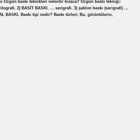
 Özgün baskı teknikleri nelerdir kısaca? Özgün baskı tekniği:
ografi. 2) BASİT BASKI. … serigrafi. 3) şablon baskı (serigrafi) …
 BASKI. Baskı tipi nedir? Baskı türleri; Bu, görüntülerin,