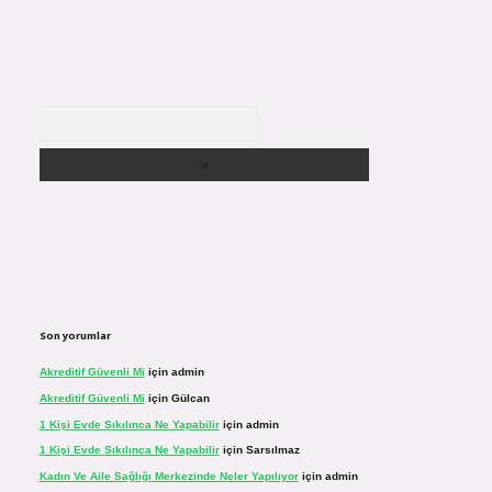
Arama
Son yorumlar
Akreditif Güvenli Mi
için
admin
Akreditif Güvenli Mi
için
Gülcan
1 Kişi Evde Sıkılınca Ne Yapabilir
için
admin
1 Kişi Evde Sıkılınca Ne Yapabilir
için
Sarsılmaz
Kadın Ve Aile Sağlığı Merkezinde Neler Yapılıyor
için
admin