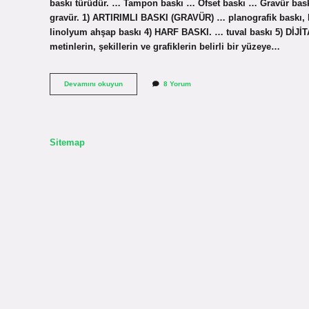
baskı türüdür. … Tampon baskı … Ofset baskı … Gravür baskı
gravür. 1) ARTIRIMLI BASKI (GRAVÜR) … planografik baskı, lit
linolyum ahşap baskı 4) HARF BASKI. … tuval baskı 5) DİJİTAL
metinlerin, şekillerin ve grafiklerin belirli bir yüzeye…
Baskı
Devamını okuyun
8 Yorum
Teknikleri
Nelerdir
Kısaca
Sitemap