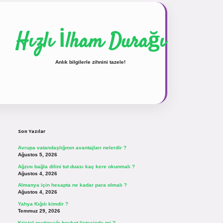
Hızlı İlham Durağı
Anlık bilgilerle zihnini tazele!
Sidebar
vdcasinogir.net
Son Yazılar
Avrupa vatandaşlığının avantajları nelerdir ?
Ağustos 5, 2026
Ağzını bağla dilini tut duası kaç kere okunmalı ?
Ağustos 4, 2026
Almanya için hesapta ne kadar para olmalı ?
Ağustos 4, 2026
Yahya Kığılı kimdir ?
Temmuz 29, 2026
Kristal zeytinyağı boykot listesinde mi ?