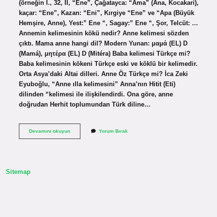
(örneğin I., 32, II, “Ene”, Çağatayca: “Ama” (Ana, Kocakari),
kaçar: “Ene”, Kazan: “Eni”, Kırgiye “Ene” ve “Apa (Büyük
Hemşire, Anne), Yest:” Ene “, Sagay:” Ene “, Şor, Telcüt: …
Annemin kelimesinin kökü nedir? Anne kelimesi sözden
çıktı. Mama anne hangi dil? Modern Yunan: μαμά (EL) D
(Mamá), μητέρα (EL) D (Mitéra) Baba kelimesi Türkçe mi?
Baba kelimesinin kökeni Türkçe eski ve köklü bir kelimedir.
Orta Asya’daki Altai dilleri. Anne Öz Türkçe mi? İca Zeki
Eyuboğlu, “Anne ılla kelimesini” Anna’nın Hitit (Eti)
dilinden “kelimesi ile ilişkilendirdi. Ona göre, anne
doğrudan Herhit toplumundan Türk diline…
Anne
Devamını okuyun
Yorum Bırak
Kelimesi
Hangi
Dil
Sitemap