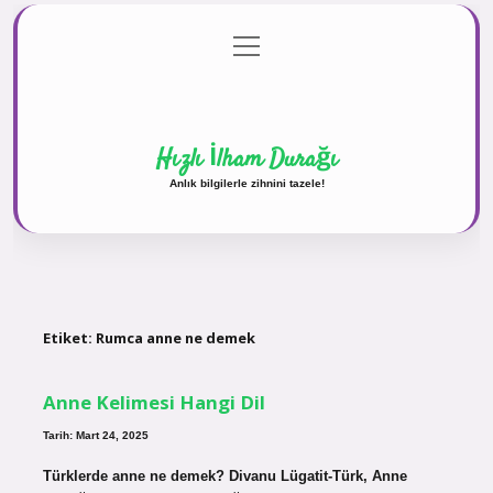
menüyü
Anasayfa
Gizlilik Politikası
Yasal Uyarı
aç
Hakkımızda
Hızlı İlham Durağı
Anlık bilgilerle zihnini tazele!
Etiket:
Rumca anne ne demek
Anne Kelimesi Hangi Dil
Tarih: Mart 24, 2025
Türklerde anne ne demek? Divanu Lügatit-Türk, Anne