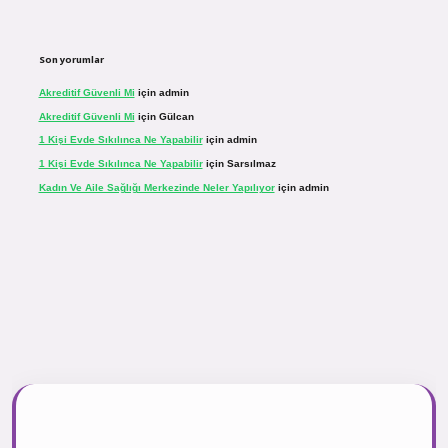
Son yorumlar
Akreditif Güvenli Mi
için
admin
Akreditif Güvenli Mi
için
Gülcan
1 Kişi Evde Sıkılınca Ne Yapabilir
için
admin
1 Kişi Evde Sıkılınca Ne Yapabilir
için
Sarsılmaz
Kadın Ve Aile Sağlığı Merkezinde Neler Yapılıyor
için
admin
.net