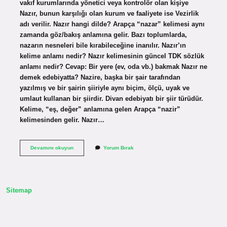
vakıf kurumlarında yönetici veya kontrolör olan kişiye
Nazır, bunun karşılığı olan kurum ve faaliyete ise Vezirlik
adı verilir. Nazır hangi dilde? Arapça “nazar” kelimesi aynı
zamanda göz/bakış anlamına gelir. Bazı toplumlarda,
nazarın nesneleri bile kırabileceğine inanılır. Nazır’ın
kelime anlamı nedir? Nazır kelimesinin güncel TDK sözlük
anlamı nedir? Cevap: Bir yere (ev, oda vb.) bakmak Nazır ne
demek edebiyatta? Nazire, başka bir şair tarafından
yazılmış ve bir şairin şiiriyle aynı biçim, ölçü, uyak ve
umlaut kullanan bir şiirdir. Divan edebiyatı bir şiir türüdür.
Kelime, “eş, değer” anlamına gelen Arapça “nazir”
kelimesinden gelir. Nazır…
Eski
Devamını okuyun
Yorum Bırak
Dilde
Nazır
Ne
Demek
Sitemap