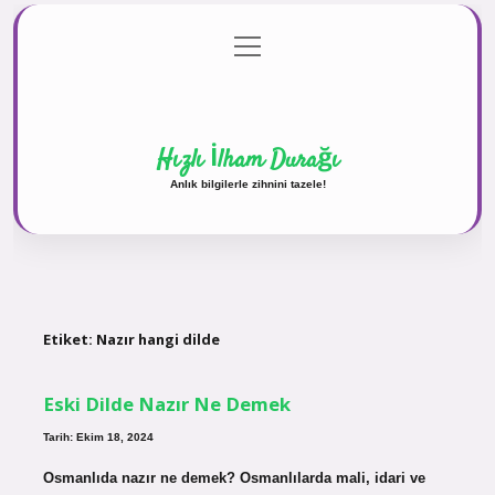
menüyü
Anasayfa
Gizlilik Politikası
Yasal Uyarı
aç
Hakkımızda
Hızlı İlham Durağı
Anlık bilgilerle zihnini tazele!
Etiket:
Nazır hangi dilde
Eski Dilde Nazır Ne Demek
Tarih: Ekim 18, 2024
Osmanlıda nazır ne demek? Osmanlılarda mali, idari ve