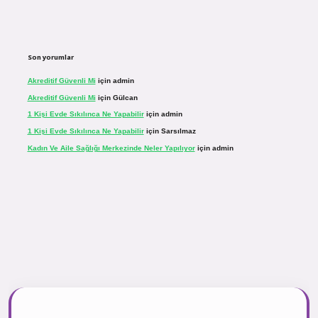
Son yorumlar
Akreditif Güvenli Mi
için
admin
Akreditif Güvenli Mi
için
Gülcan
1 Kişi Evde Sıkılınca Ne Yapabilir
için
admin
1 Kişi Evde Sıkılınca Ne Yapabilir
için
Sarsılmaz
Kadın Ve Aile Sağlığı Merkezinde Neler Yapılıyor
için
admin
asinogir.net