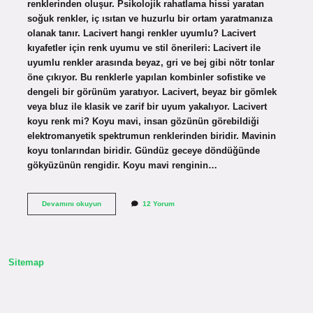
renklerinden oluşur. Psikolojik rahatlama hissi yaratan
soğuk renkler, iç ısıtan ve huzurlu bir ortam yaratmanıza
olanak tanır. Lacivert hangi renkler uyumlu? Lacivert
kıyafetler için renk uyumu ve stil önerileri: Lacivert ile
uyumlu renkler arasında beyaz, gri ve bej gibi nötr tonlar
öne çıkıyor. Bu renklerle yapılan kombinler sofistike ve
dengeli bir görünüm yaratıyor. Lacivert, beyaz bir gömlek
veya bluz ile klasik ve zarif bir uyum yakalıyor. Lacivert
koyu renk mi? Koyu mavi, insan gözünün görebildiği
elektromanyetik spektrumun renklerinden biridir. Mavinin
koyu tonlarından biridir. Gündüz geceye döndüğünde
gökyüzünün rengidir. Koyu mavi renginin…
Lacivert
Devamını okuyun
12 Yorum
Soğuk
Renk
Mi
Sitemap