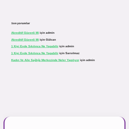
Son yorumlar
Akreditif Güvenli Mi
için
admin
Akreditif Güvenli Mi
için
Gülcan
1 Kişi Evde Sıkılınca Ne Yapabilir
için
admin
1 Kişi Evde Sıkılınca Ne Yapabilir
için
Sarsılmaz
Kadın Ve Aile Sağlığı Merkezinde Neler Yapılıyor
için
admin
r.net