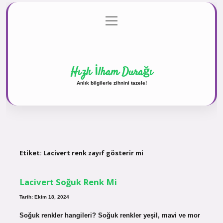
menüyü
Anasayfa
Gizlilik Politikası
Yasal Uyarı
aç
Hakkımızda
Hızlı İlham Durağı
Anlık bilgilerle zihnini tazele!
Etiket:
Lacivert renk zayıf gösterir mi
Lacivert Soğuk Renk Mi
Tarih: Ekim 18, 2024
Soğuk renkler hangileri? Soğuk renkler yeşil, mavi ve mor