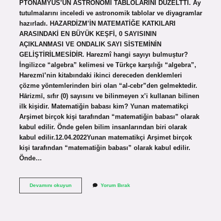
PTONAMYUS’UN ASTRONOMİ TABLOLARINI DÜZELTTİ. Ay
tutulmalarını inceledi ve astronomik tablolar ve diyagramlar
hazırladı. HAZARDİZM’İN MATEMATİĞE KATKILARI
ARASINDAKİ EN BÜYÜK KEŞFİ, 0 SAYISININ
AÇIKLANMASI VE ONDALIK SAYI SİSTEMİNİN
GELİŞTİRİLMESİDİR. Harezmî hangi sayıyı bulmuştur?
İngilizce “algebra” kelimesi ve Türkçe karşılığı “algebra”,
Harezmī’nin kitabındaki ikinci dereceden denklemleri
çözme yöntemlerinden biri olan “al-cebr”den gelmektedir.
Hārizmī, sıfır (0) sayısını ve bilinmeyen x’i kullanan bilinen
ilk kişidir. Matematiğin babası kim? Yunan matematikçi
Arşimet birçok kişi tarafından “matematiğin babası” olarak
kabul edilir. Önde gelen bilim insanlarından biri olarak
kabul edilir.12.04.2022Yunan matematikçi Arşimet birçok
kişi tarafından “matematiğin babası” olarak kabul edilir.
Önde…
Harezminin
Devamını okuyun
Yorum Bırak
Matematiğe
Katkıları
Nelerdir