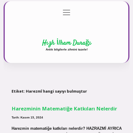
menüyü
Anasayfa
Gizlilik Politikası
Yasal Uyarı
aç
Hakkımızda
Hızlı İlham Durağı
Anlık bilgilerle zihnini tazele!
Etiket:
Harezmî hangi sayıyı bulmuştur
Harezminin Matematiğe Katkıları Nelerdir
Tarih: Kasım 15, 2024
Harezmin matematiğe katkıları nelerdir? HAZRAZMİ AYRICA