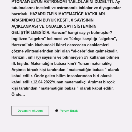
PTONAMYUS’UN ASTRONOMİ TABLOLARINI DÜZELTTİ. Ay
tutulmalarını inceledi ve astronomik tablolar ve diyagramlar
hazırladı. HAZARDİZM’İN MATEMATİĞE KATKILARI
ARASINDAKİ EN BÜYÜK KEŞFİ, 0 SAYISININ
AÇIKLANMASI VE ONDALIK SAYI SİSTEMİNİN
GELİŞTİRİLMESİDİR. Harezmî hangi sayıyı bulmuştur?
İngilizce “algebra” kelimesi ve Türkçe karşılığı “algebra”,
Harezmī’nin kitabındaki ikinci dereceden denklemleri
çözme yöntemlerinden biri olan “al-cebr”den gelmektedir.
Hārizmī, sıfır (0) sayısını ve bilinmeyen x’i kullanan bilinen
ilk kişidir. Matematiğin babası kim? Yunan matematikçi
Arşimet birçok kişi tarafından “matematiğin babası” olarak
kabul edilir. Önde gelen bilim insanlarından biri olarak
kabul edilir.12.04.2022Yunan matematikçi Arşimet birçok
kişi tarafından “matematiğin babası” olarak kabul edilir.
Önde…
Harezminin
Devamını okuyun
Yorum Bırak
Matematiğe
Katkıları
Nelerdir