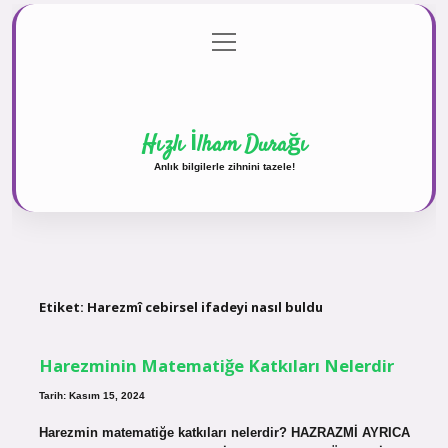
menüyü
Anasayfa
Gizlilik Politikası
Yasal Uyarı
aç
Hakkımızda
Hızlı İlham Durağı
Anlık bilgilerle zihnini tazele!
Etiket:
Harezmî cebirsel ifadeyi nasıl buldu
Harezminin Matematiğe Katkıları Nelerdir
Tarih: Kasım 15, 2024
Harezmin matematiğe katkıları nelerdir? HAZRAZMİ AYRICA