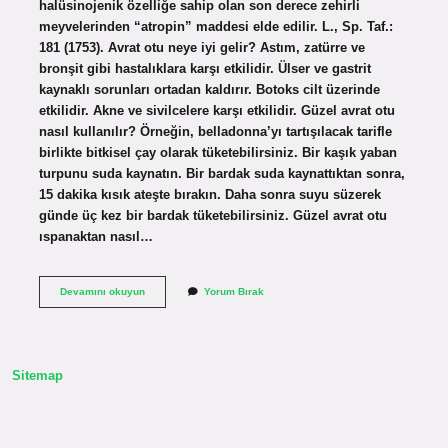
halüsinojenik özelliğe sahip olan son derece zehirli
meyvelerinden “atropin” maddesi elde edilir. L., Sp. Taf.:
181 (1753). Avrat otu neye iyi gelir? Astım, zatürre ve
bronşit gibi hastalıklara karşı etkilidir. Ülser ve gastrit
kaynaklı sorunları ortadan kaldırır. Botoks cilt üzerinde
etkilidir. Akne ve sivilcelere karşı etkilidir. Güzel avrat otu
nasıl kullanılır? Örneğin, belladonna’yı tartışılacak tarifle
birlikte bitkisel çay olarak tüketebilirsiniz. Bir kaşık yaban
turpunu suda kaynatın. Bir bardak suda kaynattıktan sonra,
15 dakika kısık ateşte bırakın. Daha sonra suyu süzerek
günde üç kez bir bardak tüketebilirsiniz. Güzel avrat otu
ıspanaktan nasıl…
Güzel
Devamını okuyun
Yorum Bırak
Avrat
Otu
Yenirse
Ne
Olur
Sitemap