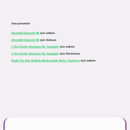
Son yorumlar
Akreditif Güvenli Mi
için
admin
Akreditif Güvenli Mi
için
Gülcan
1 Kişi Evde Sıkılınca Ne Yapabilir
için
admin
1 Kişi Evde Sıkılınca Ne Yapabilir
için
Sarsılmaz
Kadın Ve Aile Sağlığı Merkezinde Neler Yapılıyor
için
admin
r.net