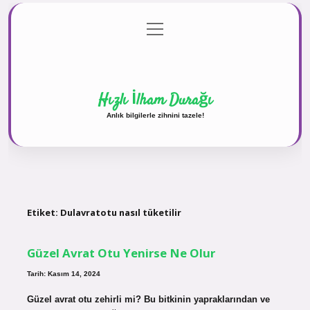
menüyü
Anasayfa
Gizlilik Politikası
Yasal Uyarı
aç
Hakkımızda
Hızlı İlham Durağı
Anlık bilgilerle zihnini tazele!
Etiket:
Dulavratotu nasıl tüketilir
Güzel Avrat Otu Yenirse Ne Olur
Tarih: Kasım 14, 2024
Güzel avrat otu zehirli mi? Bu bitkinin yapraklarından ve