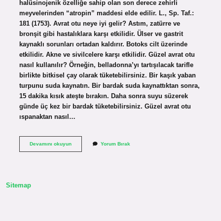
halüsinojenik özelliğe sahip olan son derece zehirli
meyvelerinden “atropin” maddesi elde edilir. L., Sp. Taf.:
181 (1753). Avrat otu neye iyi gelir? Astım, zatürre ve
bronşit gibi hastalıklara karşı etkilidir. Ülser ve gastrit
kaynaklı sorunları ortadan kaldırır. Botoks cilt üzerinde
etkilidir. Akne ve sivilcelere karşı etkilidir. Güzel avrat otu
nasıl kullanılır? Örneğin, belladonna’yı tartışılacak tarifle
birlikte bitkisel çay olarak tüketebilirsiniz. Bir kaşık yaban
turpunu suda kaynatın. Bir bardak suda kaynattıktan sonra,
15 dakika kısık ateşte bırakın. Daha sonra suyu süzerek
günde üç kez bir bardak tüketebilirsiniz. Güzel avrat otu
ıspanaktan nasıl…
Güzel
Devamını okuyun
Yorum Bırak
Avrat
Otu
Yenirse
Ne
Olur
Sitemap