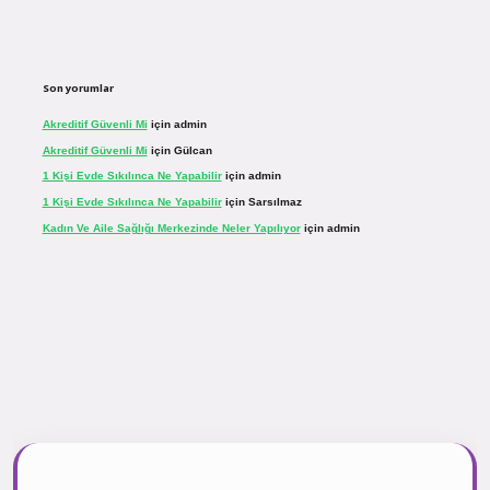
Son yorumlar
Akreditif Güvenli Mi
için
admin
Akreditif Güvenli Mi
için
Gülcan
1 Kişi Evde Sıkılınca Ne Yapabilir
için
admin
1 Kişi Evde Sıkılınca Ne Yapabilir
için
Sarsılmaz
Kadın Ve Aile Sağlığı Merkezinde Neler Yapılıyor
için
admin
r.net