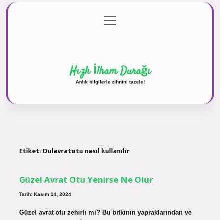
menüyü
Anasayfa
Gizlilik Politikası
Yasal Uyarı
aç
Hakkımızda
Hızlı İlham Durağı
Anlık bilgilerle zihnini tazele!
Etiket:
Dulavratotu nasıl kullanılır
Güzel Avrat Otu Yenirse Ne Olur
Tarih: Kasım 14, 2024
Güzel avrat otu zehirli mi? Bu bitkinin yapraklarından ve