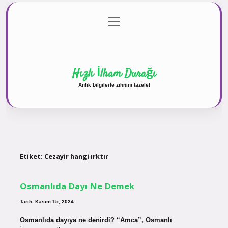
menüyü
Anasayfa
Gizlilik Politikası
Yasal Uyarı
aç
Hakkımızda
Hızlı İlham Durağı
Anlık bilgilerle zihnini tazele!
Etiket:
Cezayir hangi ırktır
Osmanlıda Dayı Ne Demek
Tarih: Kasım 15, 2024
Osmanlıda dayıya ne denirdi? “Amca”, Osmanlı