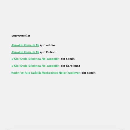
Son yorumlar
Akreditif Güvenli Mi
için
admin
Akreditif Güvenli Mi
için
Gülcan
1 Kişi Evde Sıkılınca Ne Yapabilir
için
admin
1 Kişi Evde Sıkılınca Ne Yapabilir
için
Sarsılmaz
Kadın Ve Aile Sağlığı Merkezinde Neler Yapılıyor
için
admin
.net