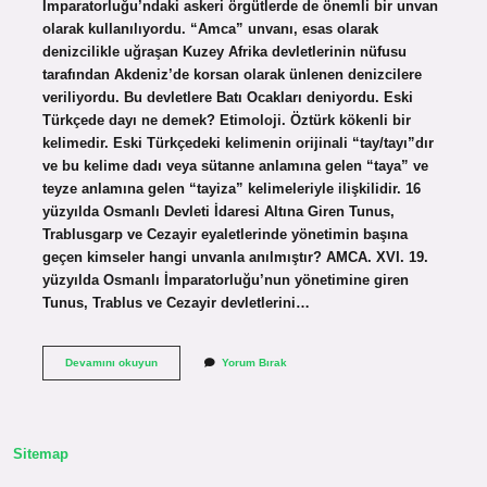
İmparatorluğu’ndaki askeri örgütlerde de önemli bir unvan
olarak kullanılıyordu. “Amca” unvanı, esas olarak
denizcilikle uğraşan Kuzey Afrika devletlerinin nüfusu
tarafından Akdeniz’de korsan olarak ünlenen denizcilere
veriliyordu. Bu devletlere Batı Ocakları deniyordu. Eski
Türkçede dayı ne demek? Etimoloji. Öztürk kökenli bir
kelimedir. Eski Türkçedeki kelimenin orijinali “tay/tayı”dır
ve bu kelime dadı veya sütanne anlamına gelen “taya” ve
teyze anlamına gelen “tayiza” kelimeleriyle ilişkilidir. 16
yüzyılda Osmanlı Devleti İdaresi Altına Giren Tunus,
Trablusgarp ve Cezayir eyaletlerinde yönetimin başına
geçen kimseler hangi unvanla anılmıştır? AMCA. XVI. 19.
yüzyılda Osmanlı İmparatorluğu’nun yönetimine giren
Tunus, Trablus ve Cezayir devletlerini…
Osmanlıda
Devamını okuyun
Yorum Bırak
Dayı
Ne
Demek
Sitemap