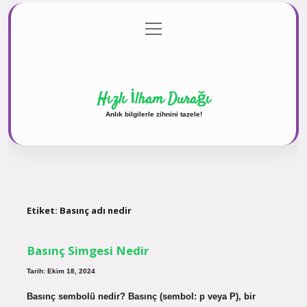
menüyü
Anasayfa
Gizlilik Politikası
Yasal Uyarı
aç
Hakkımızda
Hızlı İlham Durağı
Anlık bilgilerle zihnini tazele!
Etiket:
Basınç adı nedir
Basınç Simgesi Nedir
Tarih: Ekim 18, 2024
Basınç sembolü nedir? Basınç (sembol: p veya P), bir