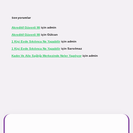
Son yorumlar
Akreditif Güvenli Mi
için
admin
Akreditif Güvenli Mi
için
Gülcan
1 Kişi Evde Sıkılınca Ne Yapabilir
için
admin
1 Kişi Evde Sıkılınca Ne Yapabilir
için
Sarsılmaz
Kadın Ve Aile Sağlığı Merkezinde Neler Yapılıyor
için
admin
r.net