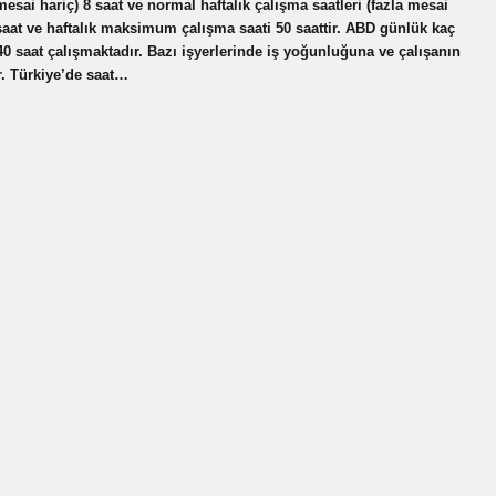
esai hariç) 8 saat ve normal haftalık çalışma saatleri (fazla mesai
saat ve haftalık maksimum çalışma saati 50 saattir. ABD günlük kaç
-40 saat çalışmaktadır. Bazı işyerlerinde iş yoğunluğuna ve çalışanın
r. Türkiye’de saat…