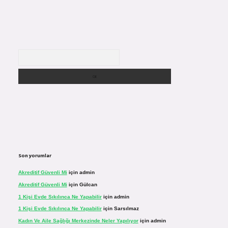
Arama
Son yorumlar
Akreditif Güvenli Mi
için
admin
Akreditif Güvenli Mi
için
Gülcan
1 Kişi Evde Sıkılınca Ne Yapabilir
için
admin
1 Kişi Evde Sıkılınca Ne Yapabilir
için
Sarsılmaz
Kadın Ve Aile Sağlığı Merkezinde Neler Yapılıyor
için
admin