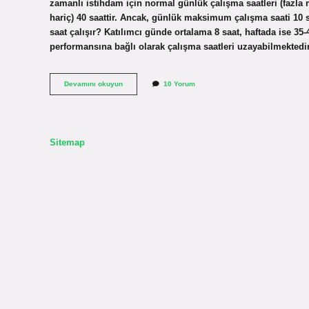
zamanlı istihdam için normal günlük çalışma saatleri (fazla m
hariç) 40 saattir. Ancak, günlük maksimum çalışma saati 10 
saat çalışır? Katılımcı günde ortalama 8 saat, haftada ise 35
performansına bağlı olarak çalışma saatleri uzayabilmektedi
Avustralya
Devamını okuyun
10 Yorum
Günde
Kaç
Saat
Çalışır
Sitemap