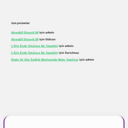
Son yorumlar
Akreditif Güvenli Mi
için
admin
Akreditif Güvenli Mi
için
Gülcan
1 Kişi Evde Sıkılınca Ne Yapabilir
için
admin
1 Kişi Evde Sıkılınca Ne Yapabilir
için
Sarsılmaz
Kadın Ve Aile Sağlığı Merkezinde Neler Yapılıyor
için
admin
r.net