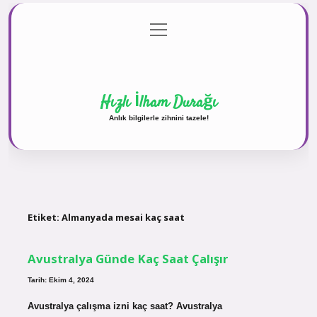
menüyü
Anasayfa
Gizlilik Politikası
Yasal Uyarı
aç
Hakkımızda
Hızlı İlham Durağı
Anlık bilgilerle zihnini tazele!
Etiket:
Almanyada mesai kaç saat
Avustralya Günde Kaç Saat Çalışır
Tarih: Ekim 4, 2024
Avustralya çalışma izni kaç saat? Avustralya