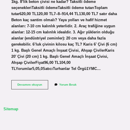
1kg. 8’lik beton çivisi ne kadar? Taksitli ödeme
seçenekleriTaksitli ödemeTaksitli ödeme tutarıToplam
tutar620,00 TL120,00 TL7–8–914,44 TL130,00 TL7 satır daha
Beton kaç santim olmalı? Yaya yolları ve hafif hizmet
alanları: 7-10 cm kalınlık yeterlidir. 2. Araç trafiğine uygun
alanlar: 12-15 cm kalınlık idealdir. 3. Ağır yüklerin olduğu
alanlar (endüstriyel zeminler): 20 cm veya daha fazla
gerekebilir. 6’luk çivinin kilosu kaç TL? Karis 6′ Çivi (6 cm)
1 kg. Başlı Genel Amaçlı İnşaat Çivisi, Ahşap ÇivilerKaris
20′ Çivi (20 cm) 1 kg. Başlı Genel Amaçlı İnşaat Çivisi,
Ahşap ÇivilerFiyat96,00 TL104,00
TLYorumlar5,05,0SatıcıTurhanlar Tel Örgü1YMC…
Beton
Devamını okuyun
Yorum Bırak
Çivisi
Kaç
Santim
Sitemap