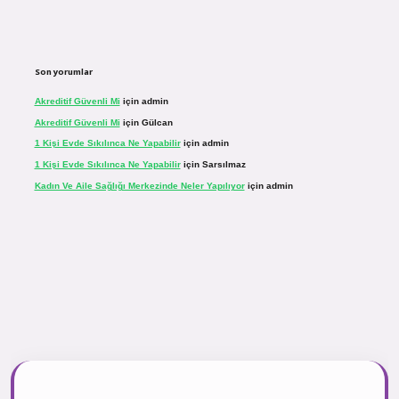
Son yorumlar
Akreditif Güvenli Mi
için
admin
Akreditif Güvenli Mi
için
Gülcan
1 Kişi Evde Sıkılınca Ne Yapabilir
için
admin
1 Kişi Evde Sıkılınca Ne Yapabilir
için
Sarsılmaz
Kadın Ve Aile Sağlığı Merkezinde Neler Yapılıyor
için
admin
r.net