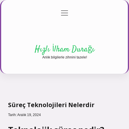
menüyü
Anasayfa
Gizlilik Politikası
Yasal Uyarı
aç
Hakkımızda
Hızlı İlham Durağı
Anlık bilgilerle zihnini tazele!
Süreç Teknolojileri Nelerdir
Tarih: Aralık 19, 2024