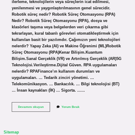
ilerleme, teknolojilerin veya süreçlerin icat edilmesi,
yenilenmesi ve yaygınlaştırılmasının genel sürecidir.
Robotik süreç nedir? Robotik Süreç Otomasyonu (RPA)
Nedir? Robotik Süreç Otomasyonu (RPA), dosya ve
klasörleri taşıma veya belgelerden veri çıkarma gibi
tekrarlayan, kural tabanlı görevleri otomatikleştirmek için
kullanılan basit bir yazılımdır. Çağımızın yeni teknolojileri
nelerdir? Yapay Zeka (AI) ve Makine Öğrenimi (ML)Robotik
Süreç Otomasyonu (RPA)Kenar Bilişim.Kuantum
Bilişim.Sanal Gerçeklik (VR) ve Artırılmış Gerçeklik (AR)5G
Teknolojisi.Verileştirme.Dijital Güven. RPA uygulamaları
nelerdir? RPAFinance’ın kullanım durumları ve
uygulamaları. … Tedarik zinciri yönetimi. …
Telekomünikasyon. … Bankacılık. … Bilgi teknolojisi (BT)
… İnsan kaynakları (İK) … Sigorta. ……
Süreç
Devamını okuyun
Yorum Bırak
Teknolojileri
Nelerdir
Sitemap