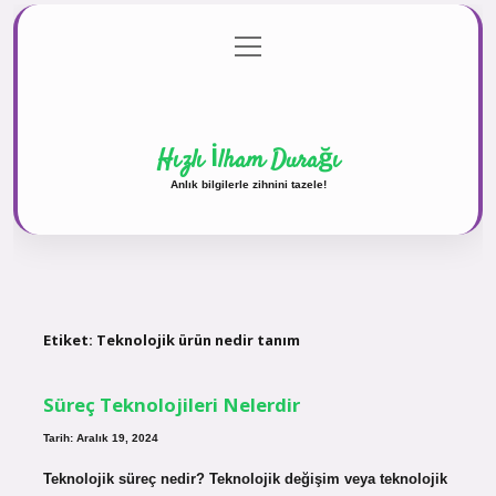
menüyü
Anasayfa
Gizlilik Politikası
Yasal Uyarı
aç
Hakkımızda
Hızlı İlham Durağı
Anlık bilgilerle zihnini tazele!
Etiket:
Teknolojik ürün nedir tanım
Süreç Teknolojileri Nelerdir
Tarih: Aralık 19, 2024
Teknolojik süreç nedir? Teknolojik değişim veya teknolojik