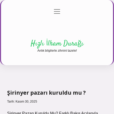
menüyü
Anasayfa
Gizlilik Politikası
Yasal Uyarı
aç
Hakkımızda
Hızlı İlham Durağı
Anlık bilgilerle zihnini tazele!
Şirinyer pazarı kuruldu mu ?
Tarih: Kasım 30, 2025
Şirinyer Pazarı Kuruldu Mu? Farklı Bakış Açılarıyla