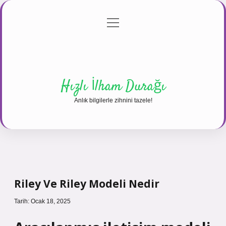
menüyü
Anasayfa
Gizlilik Politikası
Yasal Uyarı
aç
Hakkımızda
Hızlı İlham Durağı
Anlık bilgilerle zihnini tazele!
Riley Ve Riley Modeli Nedir
Tarih: Ocak 18, 2025