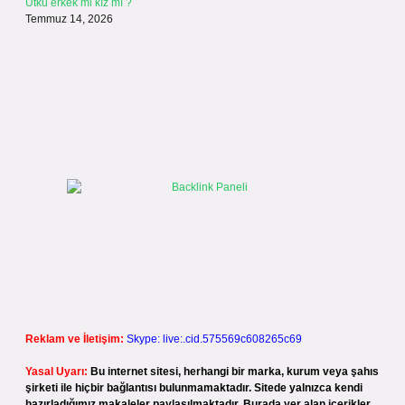
Utku erkek mi kız mı ?
Temmuz 14, 2026
Reklam ve İletişim:
Skype: live:.cid.575569c608265c69
Yasal Uyarı:
Bu internet sitesi, herhangi bir marka, kurum veya şahıs
şirketi ile hiçbir bağlantısı bulunmamaktadır. Sitede yalnızca kendi
hazırladığımız makaleler paylaşılmaktadır. Burada yer alan içerikler