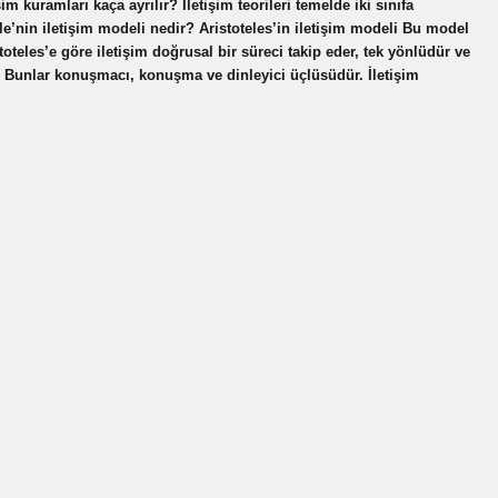
işim kuramları kaça ayrılır? İletişim teorileri temelde iki sınıfa
totle’nin iletişim modeli nedir? Aristoteles’in iletişim modeli Bu model
oteles’e göre iletişim doğrusal bir süreci takip eder, tek yönlüdür ve
r. Bunlar konuşmacı, konuşma ve dinleyici üçlüsüdür. İletişim