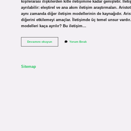
kişilerarası ilişkilerden kitle iletişimine kadar genişletir. İlet
ayrılabilir: eleştirel ve ana akım iletişim araştırmaları. Aris
aynı zamanda diğer iletişim modellerinin de kaynağıdır. Arist
diğerini etkilemeyi amaçlar. İletişimde üç temel unsur vardı
modelleri kaça ayrılır? Bu iletişim…
Riley
Devamını okuyun
Yorum Bırak
Ve
Riley
Modeli
Nedir
Sitemap