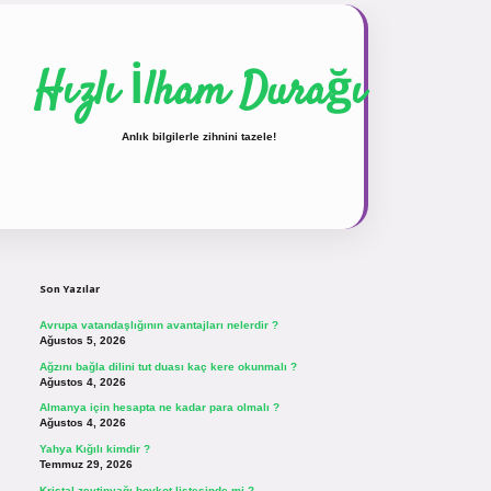
Hızlı İlham Durağı
Anlık bilgilerle zihnini tazele!
Sidebar
vdcasinogir.net
Son Yazılar
Avrupa vatandaşlığının avantajları nelerdir ?
Ağustos 5, 2026
Ağzını bağla dilini tut duası kaç kere okunmalı ?
Ağustos 4, 2026
Almanya için hesapta ne kadar para olmalı ?
Ağustos 4, 2026
Yahya Kığılı kimdir ?
Temmuz 29, 2026
Kristal zeytinyağı boykot listesinde mi ?