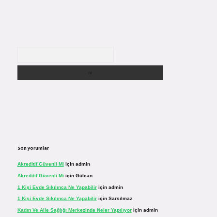
Arama
Son yorumlar
Akreditif Güvenli Mi
için
admin
Akreditif Güvenli Mi
için
Gülcan
1 Kişi Evde Sıkılınca Ne Yapabilir
için
admin
1 Kişi Evde Sıkılınca Ne Yapabilir
için
Sarsılmaz
Kadın Ve Aile Sağlığı Merkezinde Neler Yapılıyor
için
admin