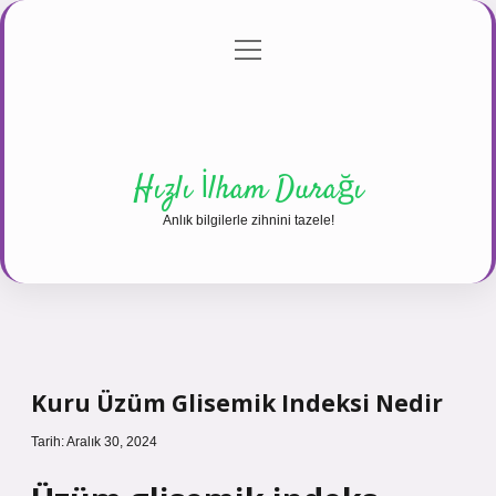
menüyü
Anasayfa
Gizlilik Politikası
Yasal Uyarı
aç
Hakkımızda
Hızlı İlham Durağı
Anlık bilgilerle zihnini tazele!
Kuru Üzüm Glisemik Indeksi Nedir
Tarih: Aralık 30, 2024