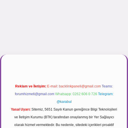
r.net
Reklam ve İletişim:
E-mail:
backlinkpaneli@gmail.com
Teams:
forumhizmeti@gmail.com
Whatsapp: 0262 606 0 726
Telegram:
@karabul
Yasal Uyarı:
Sitemiz, 5651 Sayılı Kanun gereğince Bilgi Teknolojileri
ve İletişim Kurumu (BTK) tarafından onaylanmış bir Yer Sağlayıcı
olarak hizmet vermektedir. Bu nedenle, sitedeki içerikleri proaktif